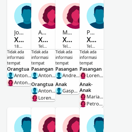
Jose Peres
Antonia
Micaela Peres
Pedro Peres
Xucumte
Xucumte
Xucumte
Xucumte
1859-Telah Meninggal
Telah Meninggal
Telah Meninggal
Telah Meninggal
Laki-Laki
Perempuan
Perempuan
Laki-Laki
Tidak ada
Tidak ada
Tidak ada
Tidak ada
informasi
informasi
informasi
informasi
tempat
tempat
tempat
tempat
Orangtua
Pasangan
Pasangan
Pasangan
Antonio Peres Aceinto
Antonio Peres Aceinto
Andres Hernandes Cog
Lorensa Peres Tasajo
Antonia Xucumte
Orangtua
Anak
Anak-
Anak
Antonio Perez
Gaspar Hernandes Cog
Maria Loreto Peres Peres
Lorenza Peres
Petrona Peres Peres