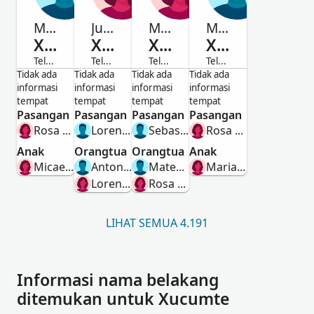
Mateo Peres
Juana Peres
Maria Peres
Mateo Peres
Xucumte
Xucumte
Xucumte
Xucumte
Telah Meninggal
Telah Meninggal
Telah Meninggal
Telah Meninggal
Laki-Laki
Perempuan
Perempuan
Laki-Laki
Tidak ada
Tidak ada
Tidak ada
Tidak ada
informasi
informasi
informasi
informasi
tempat
tempat
tempat
tempat
Pasangan
Pasangan
Pasangan
Pasangan
Rosa Peres Tasajo
Lorenso Peres Asiento
Sebastian Hernandes Co
Rosa Peres Asiento
Anak
Orangtua
Orangtua
Anak
Micaela Peres
Antonio Perez
Mateo Peres Xucumte
Maria Peres Xucumte
Lorenza Peres
Rosa Peres Asiento
LIHAT SEMUA 4.191
Informasi nama belakang
ditemukan untuk Xucumte