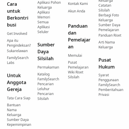
Keluarga
Aplikasi Pohon
Cara
Kontak Kami
Catatan
Keluarga
untuk
Silsilah
Akun Anda
Aplikasi
Berbagi Foto
Berkontri
Memori
Keluarga
Semua
busi
Sumber Daya
Panduan
Aplikasi
Pemelajaran
Seluler
dan
Get Involved
Panduan Riset
Pemelajar
Apa itu
Arti Nama
Sumber
Pengindeksan?
an
Keluarga
Sukarelawan
Daya
Memulai
FamilySearch
Silsilah
Pusat
Pusat
Labs
Hukum
Permakaman
Pemelajaran
Wiki Riset
Katalog
Untuk
Syarat
Silsilah
FamilySearch
Penggunaan
Anggota
Pencarian
FamilySearch
Gereja
Leluhur
Pemberitahuan
Pencarian
Privasi
Tata Cara Siap
Silsilah
Bantuan
Nama
Keluarga
Sumber Daya
Kepemimpinan