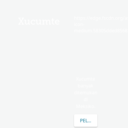
https://edge.fscdn.org/as
Xucumte
icon-
medium.58305dded85682
Xucumte
banyak
ditemukan
di
Meksiko.
PELAJARI LEBIH LAN