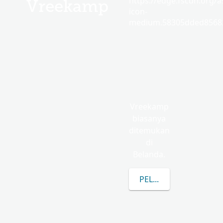
https://edge.fscdn.org/as
Vreekamp
icon-
medium.58305dded85682
Vreekamp
biasanya
ditemukan
di
Belanda.
PELAJARI LEBIH LAN