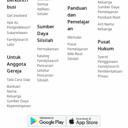
Berkontri
Keluarga
Semua
busi
Sumber Daya
Panduan
Aplikasi
Pemelajaran
Seluler
dan
Get Involved
Panduan Riset
Pemelajar
Apa itu
Arti Nama
Sumber
Pengindeksan?
an
Keluarga
Sukarelawan
Daya
Memulai
FamilySearch
Silsilah
Pusat
Pusat
Labs
Hukum
Permakaman
Pemelajaran
Wiki Riset
Katalog
Untuk
Syarat
Silsilah
FamilySearch
Penggunaan
Anggota
Pencarian
FamilySearch
Gereja
Leluhur
Pemberitahuan
Pencarian
Privasi
Tata Cara Siap
Silsilah
Bantuan
Nama
Keluarga
Sumber Daya
Kepemimpinan