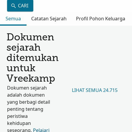
CARI
Semua
Catatan Sejarah
Profil Pohon Keluarga
Dokumen
sejarah
ditemukan
untuk
Vreekamp
Dokumen sejarah
LIHAT SEMUA 24.715
adalah dokumen
yang berbagi detail
penting tentang
peristiwa
kehidupan
seseorang.
Pelajari