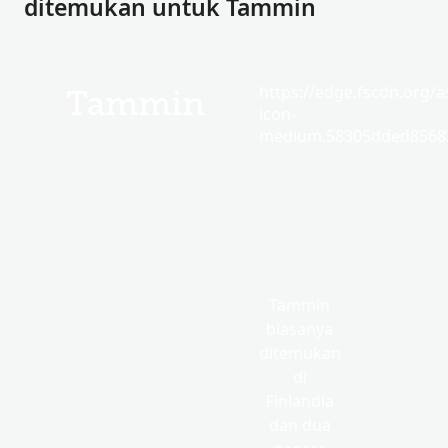
ditemukan untuk Tammin
https://edge.fscdn.org/as
Tammin
icon-
medium.58305dded85682
Tammin
biasanya
ditemukan
di
Finlandia
dan dua