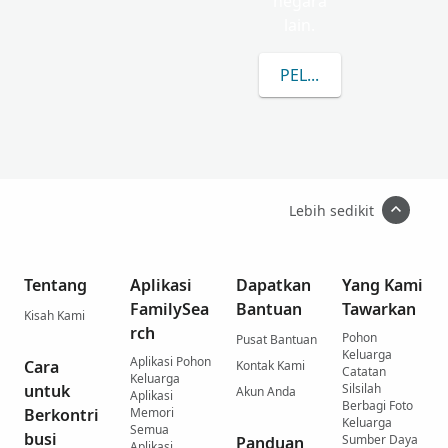
negara
lain.
PELAJARI LEBIH LAN
Lebih sedikit
Tentang
Aplikasi
Dapatkan
Yang Kami
FamilySea
Bantuan
Tawarkan
Kisah Kami
rch
Pohon
Pusat Bantuan
Keluarga
Aplikasi Pohon
Cara
Kontak Kami
Catatan
Keluarga
untuk
Silsilah
Akun Anda
Aplikasi
Berbagi Foto
Berkontri
Memori
Keluarga
Semua
busi
Sumber Daya
Panduan
Aplikasi