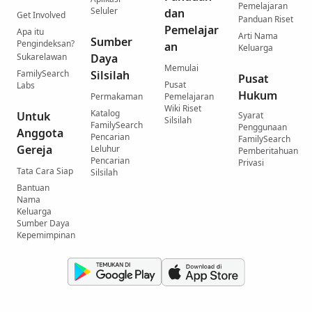
Pemelajaran
Seluler
dan
Get Involved
Panduan Riset
Pemelajar
Apa itu
Arti Nama
Sumber
Pengindeksan?
an
Keluarga
Sukarelawan
Daya
Memulai
FamilySearch
Silsilah
Pusat
Pusat
Labs
Hukum
Permakaman
Pemelajaran
Wiki Riset
Katalog
Untuk
Syarat
Silsilah
FamilySearch
Penggunaan
Anggota
Pencarian
FamilySearch
Gereja
Leluhur
Pemberitahuan
Pencarian
Privasi
Tata Cara Siap
Silsilah
Bantuan
Nama
Keluarga
Sumber Daya
Kepemimpinan