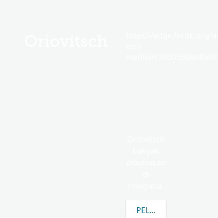
https://edge.fscdn.org/as
Oriovitsch
icon-
medium.58305dded85682
Oriovitsch
banyak
ditemukan
di
Hongaria.
PELAJARI LEBIH LANJ