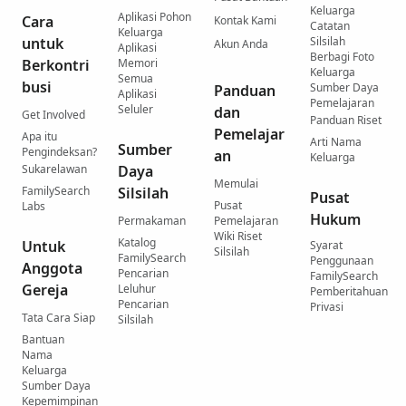
Keluarga
Aplikasi Pohon
Cara
Kontak Kami
Catatan
Keluarga
untuk
Silsilah
Akun Anda
Aplikasi
Berbagi Foto
Berkontri
Memori
Keluarga
Semua
busi
Sumber Daya
Panduan
Aplikasi
Pemelajaran
Seluler
dan
Get Involved
Panduan Riset
Pemelajar
Apa itu
Arti Nama
Sumber
Pengindeksan?
an
Keluarga
Sukarelawan
Daya
Memulai
FamilySearch
Silsilah
Pusat
Pusat
Labs
Hukum
Permakaman
Pemelajaran
Wiki Riset
Katalog
Untuk
Syarat
Silsilah
FamilySearch
Penggunaan
Anggota
Pencarian
FamilySearch
Gereja
Leluhur
Pemberitahuan
Pencarian
Privasi
Tata Cara Siap
Silsilah
Bantuan
Nama
Keluarga
Sumber Daya
Kepemimpinan