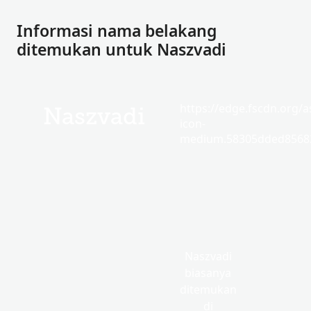
Informasi nama belakang
ditemukan untuk Naszvadi
https://edge.fscdn.org/as
Naszvadi
icon-
medium.58305dded85682
Naszvadi
biasanya
ditemukan
di