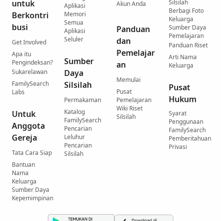
untuk
Silsilah
Akun Anda
Aplikasi
Berbagi Foto
Berkontri
Memori
Keluarga
Semua
busi
Sumber Daya
Panduan
Aplikasi
Pemelajaran
Seluler
dan
Get Involved
Panduan Riset
Pemelajar
Apa itu
Arti Nama
Sumber
Pengindeksan?
an
Keluarga
Sukarelawan
Daya
Memulai
FamilySearch
Silsilah
Pusat
Pusat
Labs
Hukum
Permakaman
Pemelajaran
Wiki Riset
Katalog
Untuk
Syarat
Silsilah
FamilySearch
Penggunaan
Anggota
Pencarian
FamilySearch
Gereja
Leluhur
Pemberitahuan
Pencarian
Privasi
Tata Cara Siap
Silsilah
Bantuan
Nama
Keluarga
Sumber Daya
Kepemimpinan