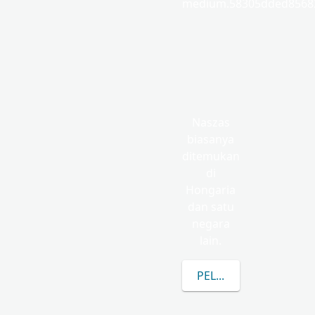
medium.58305dded85682
Naszas
biasanya
ditemukan
di
Hongaria
dan satu
negara
lain.
PELAJARI LEBIH LANJ