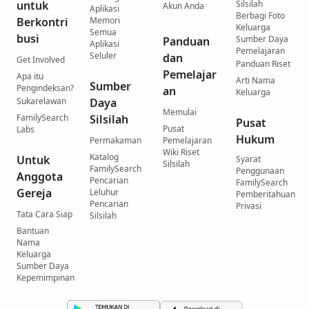
untuk
Silsilah
Akun Anda
Aplikasi
Berbagi Foto
Berkontri
Memori
Keluarga
Semua
busi
Sumber Daya
Panduan
Aplikasi
Pemelajaran
Seluler
dan
Get Involved
Panduan Riset
Pemelajar
Apa itu
Arti Nama
Sumber
Pengindeksan?
an
Keluarga
Sukarelawan
Daya
Memulai
FamilySearch
Silsilah
Pusat
Pusat
Labs
Hukum
Permakaman
Pemelajaran
Wiki Riset
Katalog
Untuk
Syarat
Silsilah
FamilySearch
Penggunaan
Anggota
Pencarian
FamilySearch
Gereja
Leluhur
Pemberitahuan
Pencarian
Privasi
Tata Cara Siap
Silsilah
Bantuan
Nama
Keluarga
Sumber Daya
Kepemimpinan