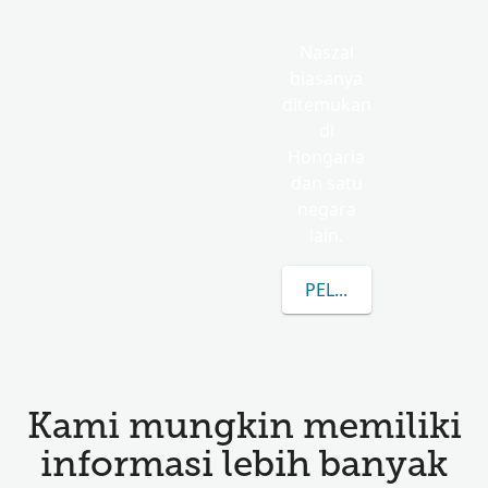
Naszal
biasanya
ditemukan
di
Hongaria
dan satu
negara
lain.
PELAJARI LEBIH LANJ
Kami mungkin memiliki
informasi lebih banyak