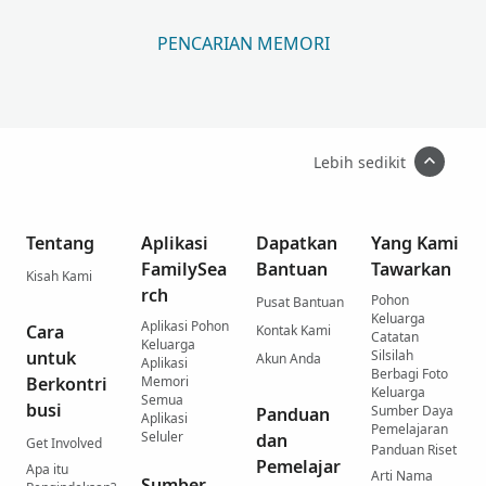
PENCARIAN MEMORI
Lebih sedikit
Tentang
Aplikasi
Dapatkan
Yang Kami
FamilySea
Bantuan
Tawarkan
Kisah Kami
rch
Pohon
Pusat Bantuan
Keluarga
Aplikasi Pohon
Cara
Kontak Kami
Catatan
Keluarga
untuk
Silsilah
Akun Anda
Aplikasi
Berbagi Foto
Berkontri
Memori
Keluarga
Semua
busi
Sumber Daya
Panduan
Aplikasi
Pemelajaran
Seluler
dan
Get Involved
Panduan Riset
Pemelajar
Apa itu
Arti Nama
Sumber