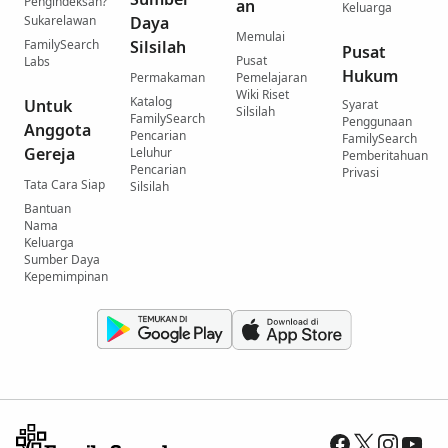
Pengindeksan?
an
Keluarga
Sukarelawan
Daya
Memulai
FamilySearch
Silsilah
Pusat
Pusat
Labs
Hukum
Permakaman
Pemelajaran
Wiki Riset
Katalog
Untuk
Syarat
Silsilah
FamilySearch
Penggunaan
Anggota
Pencarian
FamilySearch
Gereja
Leluhur
Pemberitahuan
Pencarian
Privasi
Tata Cara Siap
Silsilah
Bantuan
Nama
Keluarga
Sumber Daya
Kepemimpinan