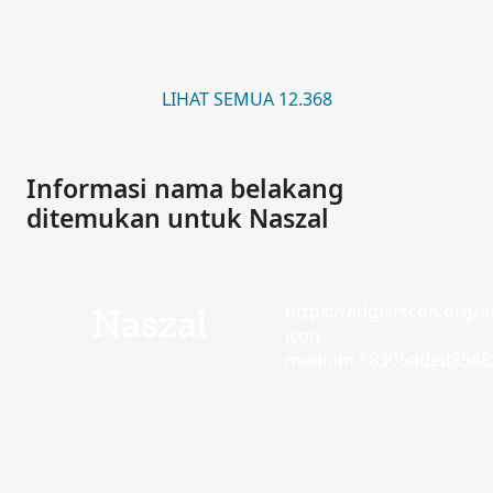
LIHAT SEMUA 12.368
Informasi nama belakang
ditemukan untuk Naszal
https://edge.fscdn.org/as
Naszal
icon-
medium.58305dded85682