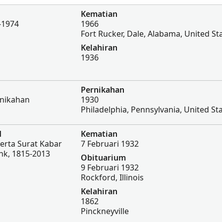
Kematian
-1974
1966
Fort Rucker, Dale, Alabama, United St
Kelahiran
1936
Pernikahan
rnikahan
1930
Philadelphia, Pennsylvania, United St
d
Kematian
erta Surat Kabar
7 Februari 1932
nk, 1815-2013
Obituarium
9 Februari 1932
Rockford, Illinois
Kelahiran
1862
Pinckneyville