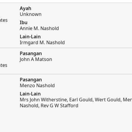
Ayah
Unknown
ates
Ibu
Annie M. Nashold
Lain-Lain
Irmgard M. Nashold
Pasangan
John A Matson
ates
Pasangan
Menzo Nashold
Lain-Lain
Mrs John Witherstine, Earl Gould, Wert Gould, Me
Nashold, Rev G W Stafford