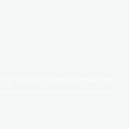
https://edge.fscdn.org/assets/static/media/invalid-
icon-
medium.58305dded85682d90d4c1772efbf1185.svg