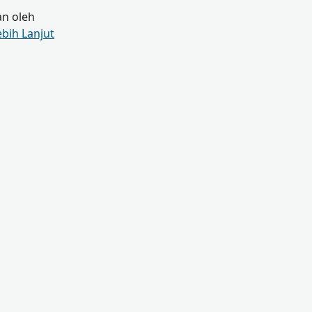
an oleh
ebih Lanjut