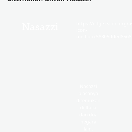
https://edge.fscdn.org/as
Nasazzi
icon-
medium.58305dded85682
Nasazzi
biasanya
ditemukan
di Italia
dan dua
negara
lain.