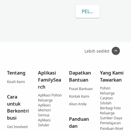
PELAJARI LEBIH LANJ
Lebih sedikit
Tentang
Aplikasi
Dapatkan
Yang Kami
FamilySea
Bantuan
Tawarkan
Kisah Kami
rch
Pohon
Pusat Bantuan
Keluarga
Aplikasi Pohon
Cara
Kontak Kami
Catatan
Keluarga
untuk
Silsilah
Akun Anda
Aplikasi
Berbagi Foto
Berkontri
Memori
Keluarga
Semua
busi
Sumber Daya
Panduan
Aplikasi
Pemelajaran
Seluler
dan
Get Involved
Panduan Riset