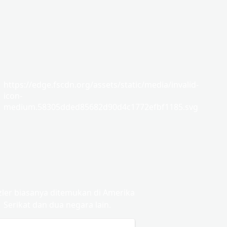
https://edge.fscdn.org/assets/static/media/invalid-
icon-
medium.58305dded85682d90d4c1772efbf1185.svg
ler biasanya ditemukan di Amerika
Serikat dan dua negara lain.