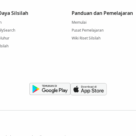
aya Silsilah
Panduan dan Pemelajaran
n
Memulai
ilySearch
Pusat Pemelajaran
eluhur
Wiki Riset Silsilah
lsilah