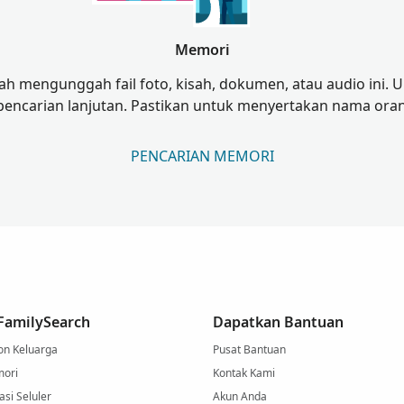
Memori
lah mengunggah fail foto, kisah, dokumen, atau audio ini
pencarian lanjutan. Pastikan untuk menyertakan nama oran
PENCARIAN MEMORI
 FamilySearch
Dapatkan Bantuan
on Keluarga
Pusat Bantuan
mori
Kontak Kami
si Seluler
Akun Anda