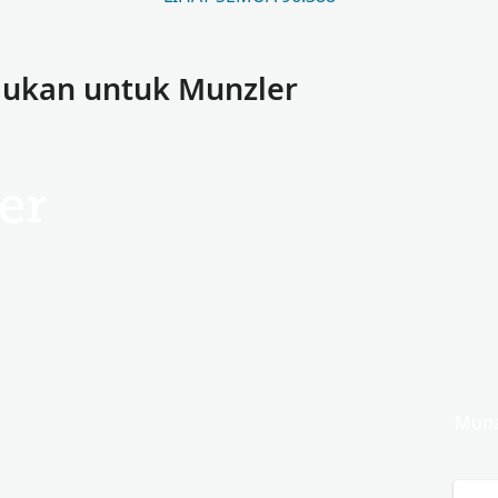
mukan untuk Munzler
er
Munz