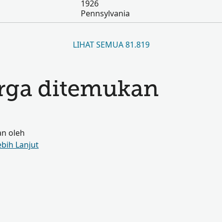
1926
Pennsylvania
LIHAT SEMUA 81.819
arga ditemukan
an oleh
ebih Lanjut