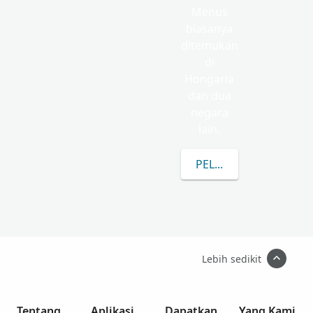
Menus
biasanya
ditemukan
di
Hongaria
dan dua
negara
lain.
PELAJARI LEBIH LAN
Lebih sedikit
Tentang
Aplikasi
Dapatkan
Yang Kami