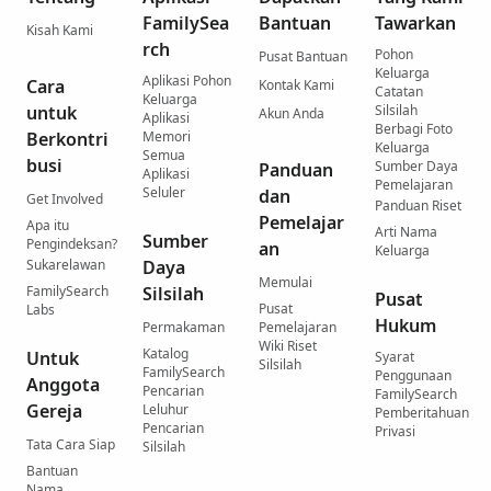
FamilySea
Bantuan
Tawarkan
Kisah Kami
rch
Pohon
Pusat Bantuan
Keluarga
Aplikasi Pohon
Cara
Kontak Kami
Catatan
Keluarga
untuk
Silsilah
Akun Anda
Aplikasi
Berbagi Foto
Berkontri
Memori
Keluarga
Semua
busi
Sumber Daya
Panduan
Aplikasi
Pemelajaran
Seluler
dan
Get Involved
Panduan Riset
Pemelajar
Apa itu
Arti Nama
Sumber
Pengindeksan?
an
Keluarga
Sukarelawan
Daya
Memulai
FamilySearch
Silsilah
Pusat
Pusat
Labs
Hukum
Permakaman
Pemelajaran
Wiki Riset
Katalog
Untuk
Syarat
Silsilah
FamilySearch
Penggunaan
Anggota
Pencarian
FamilySearch
Gereja
Leluhur
Pemberitahuan
Pencarian
Privasi
Tata Cara Siap
Silsilah
Bantuan
Nama