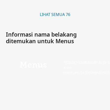
LIHAT SEMUA 76
Informasi nama belakang
ditemukan untuk Menus
https://edge.fscdn.org/as
Menus
icon-
medium.58305dded85682