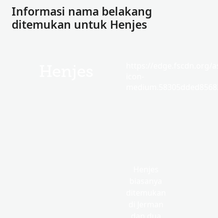
Informasi nama belakang
ditemukan untuk Henjes
https://edge.fscdn.org/as
Henjes
icon-
medium.58305dded85682
Henjes
biasanya
ditemukan
di Jerman
dan dua