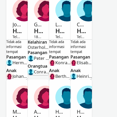
Johanna
Gesine
Louis
Conrad
Henjes
Henjes
Henjes
Henjes
Telah Meninggal
1853-Telah Meninggal
Telah Meninggal
Telah Meninggal
Perempuan
Kelahiran
Perempuan
Laki-Laki
Laki-Laki
Tidak ada
Tidak ada
Tidak ada
informasi
Osterholz, Lower Saxony, Germany
informasi
informasi
tempat
tempat
tempat
Pasangan
Pasangan
Pasangan
Pasangan
Peter Henrich Christoph Hencke
Hermann Hendrichs
Konradine Dörnte
Elisabeth Hake
Orangtua
Anak
Anak
Anak
Conrad Henjes
Johanna Hendichs
Bertha Anna Karoline Henjes
Heinrich Conrad Henjes
Maria
Augusta Maria Karolina
Heinrich Friedrich Carl August
Heinrich Ludwig