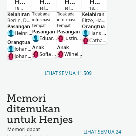
Henjes
Henjes
Henjes
Henjes
1827-Telah Meninggal
Telah Meninggal
Telah Meninggal
1805-1838
Kelahiran
Perempuan
Perempuan
Laki-Laki
Kelahiran
Laki-Laki
Tidak ada
Tidak ada
Berlin, Deutschland
informasi
informasi
Eltze, Hannover, Preussen
tempat
tempat
Pasangan
Orangtua
Pasangan
Pasangan
Heinrich Conrad Henjes
Hans Heinrich Henjes
Eduard Hermann Sobrinsky
Justine Charlotte Amalie Weitemeyer
Catharine Ilse Ernst
Orangtua
Anak
Anak
Johann Hermann Ernst Ahrens
Sofia Maria Johanna Sobrinsky
Wilhelmine Caroline Charlotte Henjes
Johanne Wilhelmine Kreuseler
LIHAT SEMUA 11.509
Memori
ditemukan
untuk Henjes
Memori dapat
LIHAT SEMUA 24