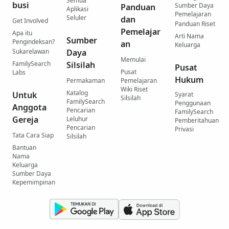
Semua
busi
Sumber Daya
Panduan
Aplikasi
Pemelajaran
Seluler
dan
Get Involved
Panduan Riset
Pemelajar
Apa itu
Arti Nama
Sumber
Pengindeksan?
an
Keluarga
Sukarelawan
Daya
Memulai
FamilySearch
Silsilah
Pusat
Pusat
Labs
Hukum
Permakaman
Pemelajaran
Wiki Riset
Katalog
Untuk
Syarat
Silsilah
FamilySearch
Penggunaan
Anggota
Pencarian
FamilySearch
Gereja
Leluhur
Pemberitahuan
Pencarian
Privasi
Tata Cara Siap
Silsilah
Bantuan
Nama
Keluarga
Sumber Daya
Kepemimpinan