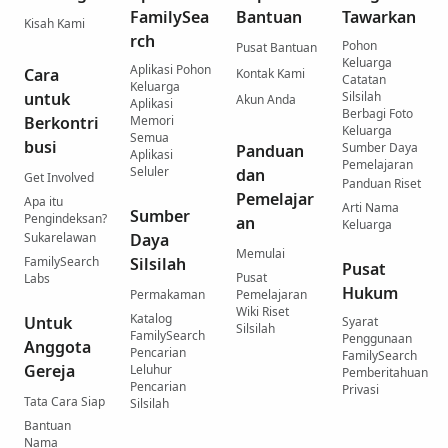
FamilySea
Bantuan
Tawarkan
Kisah Kami
rch
Pohon
Pusat Bantuan
Keluarga
Aplikasi Pohon
Cara
Kontak Kami
Catatan
Keluarga
untuk
Silsilah
Akun Anda
Aplikasi
Berbagi Foto
Berkontri
Memori
Keluarga
Semua
busi
Sumber Daya
Panduan
Aplikasi
Pemelajaran
Seluler
dan
Get Involved
Panduan Riset
Pemelajar
Apa itu
Arti Nama
Sumber
Pengindeksan?
an
Keluarga
Sukarelawan
Daya
Memulai
FamilySearch
Silsilah
Pusat
Pusat
Labs
Hukum
Permakaman
Pemelajaran
Wiki Riset
Katalog
Untuk
Syarat
Silsilah
FamilySearch
Penggunaan
Anggota
Pencarian
FamilySearch
Gereja
Leluhur
Pemberitahuan
Pencarian
Privasi
Tata Cara Siap
Silsilah
Bantuan
Nama