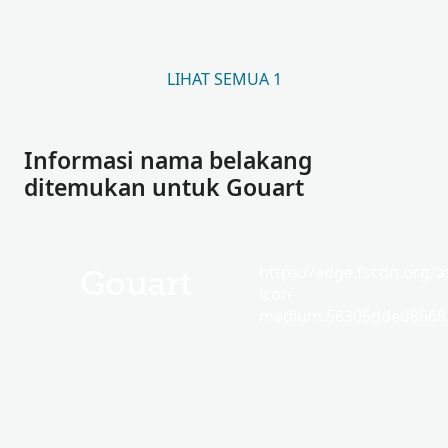
LIHAT SEMUA 1
Informasi nama belakang
ditemukan untuk Gouart
https://edge.fscdn.org/as
Gouart
icon-
medium.58305dded85682