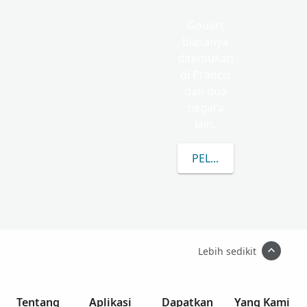
Gouart
biasanya
ditemukan
di Prancis
dan dua
negara
lain.
PELAJARI LEBIH LAN
Lebih sedikit
Tentang
Aplikasi
Dapatkan
Yang Kami