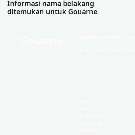
Informasi nama belakang
ditemukan untuk Gouarne
https://edge.fscdn.org/as
Gouarne
icon-
medium.58305dded85682
Gouarne
biasanya
ditemukan
di Inggris
dan satu