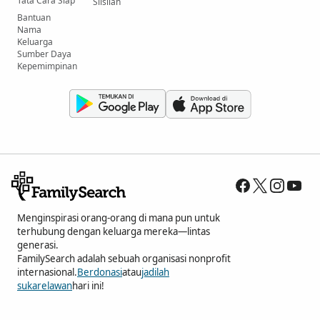
Tata Cara Siap
Silsilah
Bantuan
Nama
Keluarga
Sumber Daya
Kepemimpinan
Menginspirasi orang-orang di mana pun untuk
terhubung dengan keluarga mereka—lintas
generasi.
FamilySearch adalah sebuah organisasi nonprofit
internasional.
Berdonasi
atau
jadilah
sukarelawan
hari ini!