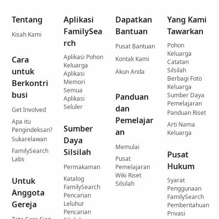
Tentang
Aplikasi
Dapatkan
Yang Kami
FamilySea
Bantuan
Tawarkan
Kisah Kami
rch
Pohon
Pusat Bantuan
Keluarga
Aplikasi Pohon
Cara
Kontak Kami
Catatan
Keluarga
untuk
Silsilah
Akun Anda
Aplikasi
Berbagi Foto
Berkontri
Memori
Keluarga
Semua
busi
Sumber Daya
Panduan
Aplikasi
Pemelajaran
Seluler
dan
Get Involved
Panduan Riset
Pemelajar
Apa itu
Arti Nama
Sumber
Pengindeksan?
an
Keluarga
Sukarelawan
Daya
Memulai
FamilySearch
Silsilah
Pusat
Pusat
Labs
Hukum
Permakaman
Pemelajaran
Wiki Riset
Katalog
Untuk
Syarat
Silsilah
FamilySearch
Penggunaan
Anggota
Pencarian
FamilySearch
Gereja
Leluhur
Pemberitahuan
Pencarian
Privasi