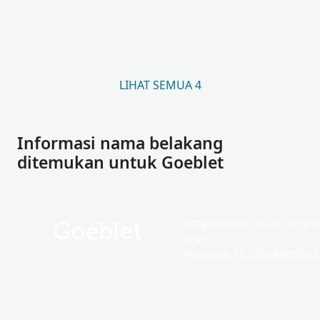
LIHAT SEMUA 4
Informasi nama belakang
ditemukan untuk Goeblet
https://edge.fscdn.org/as
Goeblet
icon-
medium.58305dded85682