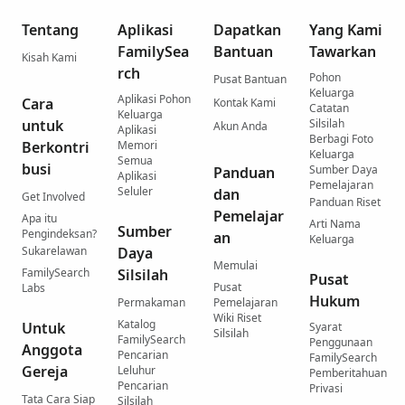
Tentang
Aplikasi
Dapatkan
Yang Kami
FamilySea
Bantuan
Tawarkan
Kisah Kami
rch
Pohon
Pusat Bantuan
Keluarga
Aplikasi Pohon
Cara
Kontak Kami
Catatan
Keluarga
untuk
Silsilah
Akun Anda
Aplikasi
Berbagi Foto
Berkontri
Memori
Keluarga
Semua
busi
Sumber Daya
Panduan
Aplikasi
Pemelajaran
Seluler
dan
Get Involved
Panduan Riset
Pemelajar
Apa itu
Arti Nama
Sumber
Pengindeksan?
an
Keluarga
Sukarelawan
Daya
Memulai
FamilySearch
Silsilah
Pusat
Pusat
Labs
Hukum
Permakaman
Pemelajaran
Wiki Riset
Katalog
Untuk
Syarat
Silsilah
FamilySearch
Penggunaan
Anggota
Pencarian
FamilySearch
Gereja
Leluhur
Pemberitahuan
Pencarian
Privasi
Tata Cara Siap
Silsilah