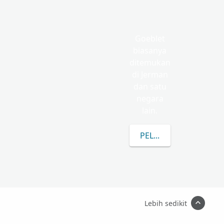
Goeblet
biasanya
ditemukan
di Jerman
dan satu
negara
lain.
PELAJARI LEBIH LANJ
Lebih sedikit