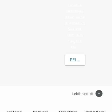
Goeble
biasanya
ditemukan
di Amerika
Serikat
dan dua
negara
lain.
PELAJARI LEBIH LANJ
Lebih sedikit