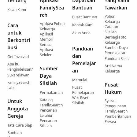
Tentang
Aplikasi
Dapatkan
Yang Kami
FamilySea
Bantuan
Tawarkan
Kisah Kami
rch
Pohon
Pusat Bantuan
Keluarga
Aplikasi Pohon
Cara
Kontak Kami
Catatan
Keluarga
untuk
Silsilah
Akun Anda
Aplikasi
Berbagi Foto
Berkontri
Memori
Keluarga
Semua
busi
Sumber Daya
Panduan
Aplikasi
Pemelajaran
Seluler
dan
Get Involved
Panduan Riset
Pemelajar
Apa itu
Arti Nama
Sumber
Pengindeksan?
an
Keluarga
Sukarelawan
Daya
Memulai
FamilySearch
Silsilah
Pusat
Pusat
Labs
Hukum
Permakaman
Pemelajaran
Wiki Riset
Katalog
Untuk
Syarat
Silsilah
FamilySearch
Penggunaan
Anggota
Pencarian
FamilySearch
Gereja
Leluhur
Pemberitahuan
Pencarian
Privasi
Tata Cara Siap
Silsilah
Bantuan