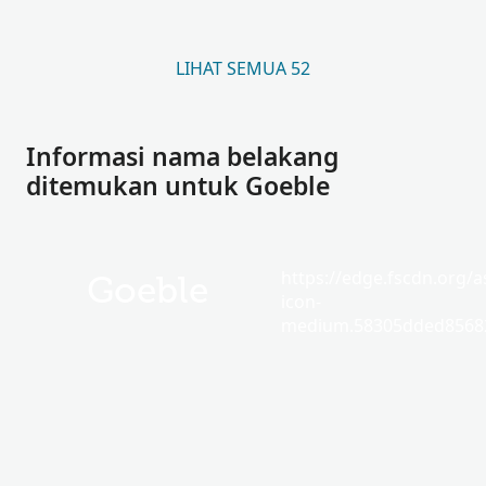
LIHAT SEMUA 52
Informasi nama belakang
ditemukan untuk Goeble
https://edge.fscdn.org/as
Goeble
icon-
medium.58305dded85682