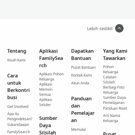
Lebih sedikit
Tentang
Aplikasi
Dapatkan
Yang Kami
FamilySea
Bantuan
Tawarkan
Kisah Kami
rch
Pohon
Pusat Bantuan
Keluarga
Aplikasi Pohon
Cara
Kontak Kami
Catatan
Keluarga
untuk
Silsilah
Akun Anda
Aplikasi
Berbagi Foto
Berkontri
Memori
Keluarga
Semua
busi
Sumber Daya
Panduan
Aplikasi
Pemelajaran
Seluler
dan
Get Involved
Panduan Riset
Pemelajar
Apa itu
Arti Nama
Sumber
Pengindeksan?
an
Keluarga
Sukarelawan
Daya
Memulai
FamilySearch
Silsilah
Pusat