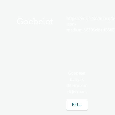
https://edge.fscdn.org/as
Goebelet
icon-
medium.58305dded85682
Goebelet
banyak
ditemukan
di Jerman.
PELAJARI LEBIH LANJ