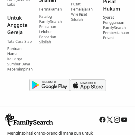
Silsilah
Pusat
Pusat
Labs
Hukum
Permakaman
Pemelajaran
Wiki Riset
Katalog
Untuk
Syarat
Silsilah
FamilySearch
Penggunaan
Anggota
Pencarian
FamilySearch
Gereja
Leluhur
Pemberitahuan
Pencarian
Privasi
Tata Cara Siap
Silsilah
Bantuan
Nama
Keluarga
Sumber Daya
Kepemimpinan
Menginspirasi orang-orang di mana pun untuk