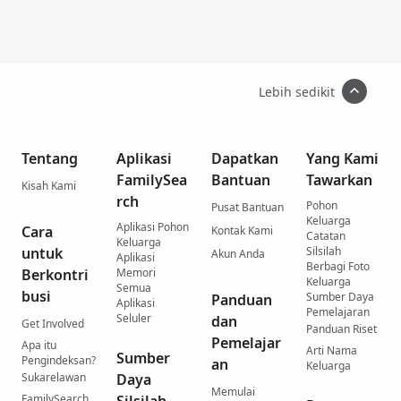
Lebih sedikit
Tentang
Aplikasi
Dapatkan
Yang Kami
FamilySea
Bantuan
Tawarkan
Kisah Kami
rch
Pohon
Pusat Bantuan
Keluarga
Aplikasi Pohon
Cara
Kontak Kami
Catatan
Keluarga
untuk
Silsilah
Akun Anda
Aplikasi
Berbagi Foto
Berkontri
Memori
Keluarga
Semua
busi
Sumber Daya
Panduan
Aplikasi
Pemelajaran
Seluler
dan
Get Involved
Panduan Riset
Pemelajar
Apa itu
Arti Nama
Sumber
Pengindeksan?
an
Keluarga
Sukarelawan
Daya
Memulai
FamilySearch