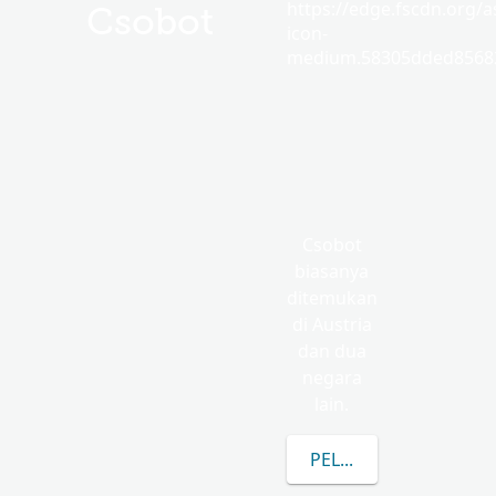
https://edge.fscdn.org/as
Csobot
icon-
medium.58305dded85682
Csobot
biasanya
ditemukan
di Austria
dan dua
negara
lain.
PELAJARI LEBIH LANJ