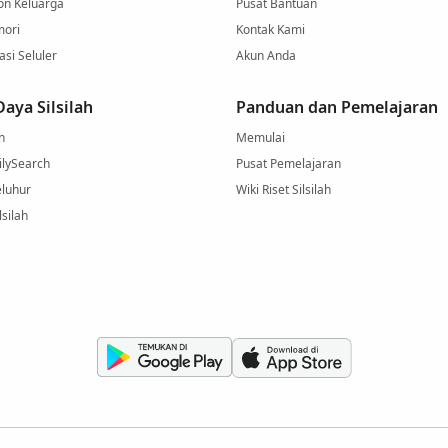
on Keluarga
Pusat Bantuan
mori
Kontak Kami
si Seluler
Akun Anda
aya Silsilah
Panduan dan Pemelajaran
n
Memulai
ilySearch
Pusat Pemelajaran
eluhur
Wiki Riset Silsilah
lsilah