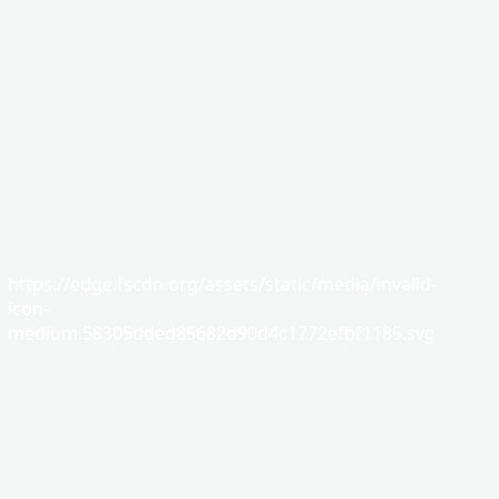
https://edge.fscdn.org/assets/static/media/invalid-
icon-
medium.58305dded85682d90d4c1772efbf1185.svg