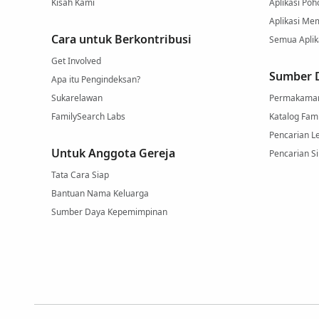
Kisah Kami
Aplikasi Poh
Aplikasi Me
Cara untuk Berkontribusi
Semua Aplika
Get Involved
Sumber D
Apa itu Pengindeksan?
Sukarelawan
Permakama
FamilySearch Labs
Katalog Fam
Pencarian L
Untuk Anggota Gereja
Pencarian Si
Tata Cara Siap
Bantuan Nama Keluarga
Sumber Daya Kepemimpinan