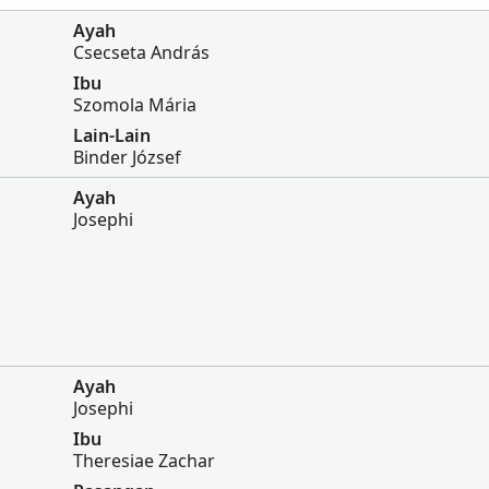
Ayah
Csecseta András
Ibu
Szomola Mária
Lain-Lain
Binder József
Ayah
Josephi
Ayah
Josephi
Ibu
Theresiae Zachar