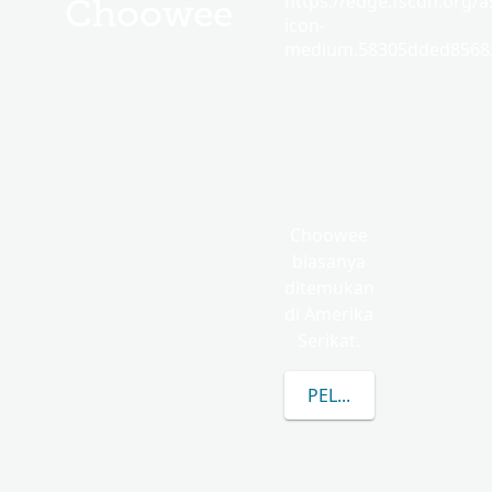
https://edge.fscdn.org/as
Choowee
icon-
medium.58305dded85682
Choowee
biasanya
ditemukan
di Amerika
Serikat.
PELAJARI LEBIH LAN