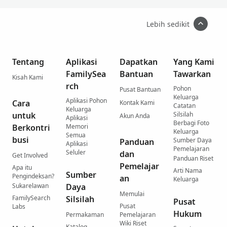
Lebih sedikit
Tentang
Aplikasi
Dapatkan
Yang Kami
FamilySea
Bantuan
Tawarkan
Kisah Kami
rch
Pohon
Pusat Bantuan
Keluarga
Aplikasi Pohon
Cara
Kontak Kami
Catatan
Keluarga
untuk
Silsilah
Akun Anda
Aplikasi
Berbagi Foto
Berkontri
Memori
Keluarga
Semua
busi
Sumber Daya
Panduan
Aplikasi
Pemelajaran
Seluler
dan
Get Involved
Panduan Riset
Pemelajar
Apa itu
Arti Nama
Sumber
Pengindeksan?
an
Keluarga
Sukarelawan
Daya
Memulai
FamilySearch
Silsilah
Pusat
Pusat
Labs
Hukum
Permakaman
Pemelajaran
Wiki Riset
Katalog