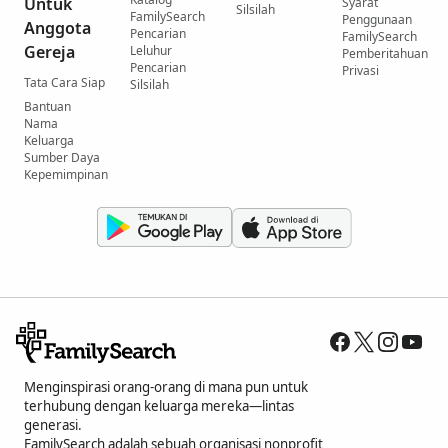
Untuk
Syarat
Silsilah
FamilySearch
Penggunaan
Anggota
Pencarian
FamilySearch
Gereja
Leluhur
Pemberitahuan
Pencarian
Privasi
Tata Cara Siap
Silsilah
Bantuan
Nama
Keluarga
Sumber Daya
Kepemimpinan
Menginspirasi orang-orang di mana pun untuk
terhubung dengan keluarga mereka—lintas
generasi.
FamilySearch adalah sebuah organisasi nonprofit