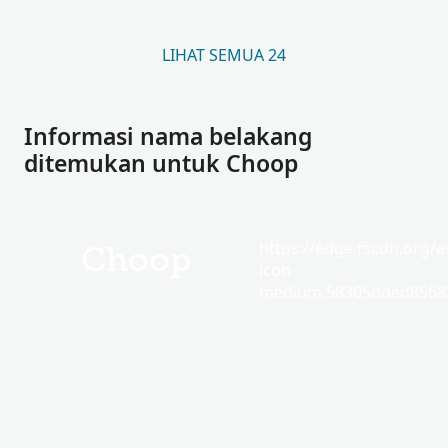
LIHAT SEMUA 24
Informasi nama belakang
ditemukan untuk Choop
https://edge.fscdn.org/as
Choop
icon-
medium.58305dded85682