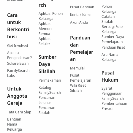
rch
Pohon
Pusat Bantuan
Keluarga
Aplikasi Pohon
Cara
Kontak Kami
Catatan
Keluarga
untuk
Silsilah
Akun Anda
Aplikasi
Berbagi Foto
Berkontri
Memori
Keluarga
Semua
busi
Sumber Daya
Panduan
Aplikasi
Pemelajaran
Seluler
dan
Get Involved
Panduan Riset
Pemelajar
Apa itu
Arti Nama
Sumber
Pengindeksan?
an
Keluarga
Sukarelawan
Daya
Memulai
FamilySearch
Silsilah
Pusat
Pusat
Labs
Hukum
Permakaman
Pemelajaran
Wiki Riset
Katalog
Untuk
Syarat
Silsilah
FamilySearch
Penggunaan
Anggota
Pencarian
FamilySearch
Gereja
Leluhur
Pemberitahuan
Pencarian
Privasi
Tata Cara Siap
Silsilah
Bantuan
Nama
Keluarga