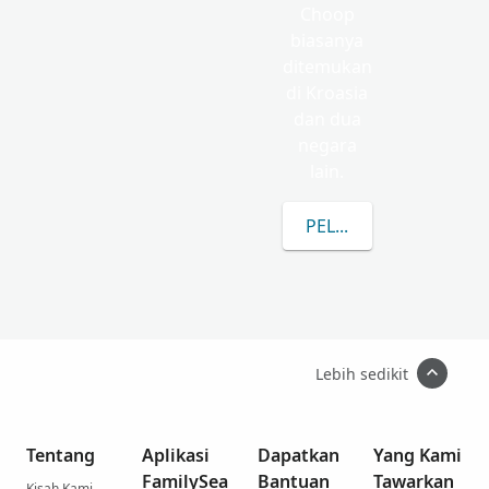
Choop
biasanya
ditemukan
di Kroasia
dan dua
negara
lain.
PELAJARI LEBIH LAN
Lebih sedikit
Tentang
Aplikasi
Dapatkan
Yang Kami
FamilySea
Bantuan
Tawarkan
Kisah Kami