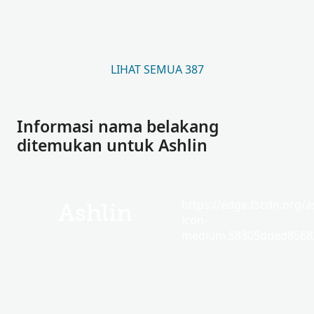
LIHAT SEMUA 387
Informasi nama belakang
ditemukan untuk Ashlin
https://edge.fscdn.org/as
Ashlin
icon-
medium.58305dded85682