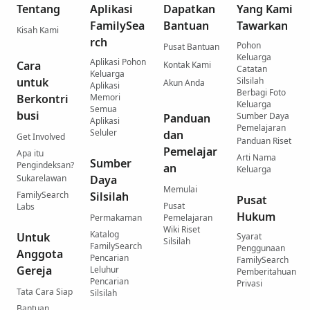
Tentang
Aplikasi
Dapatkan
Yang Kami
FamilySea
Bantuan
Tawarkan
Kisah Kami
rch
Pohon
Pusat Bantuan
Keluarga
Aplikasi Pohon
Cara
Kontak Kami
Catatan
Keluarga
untuk
Silsilah
Akun Anda
Aplikasi
Berbagi Foto
Berkontri
Memori
Keluarga
Semua
busi
Sumber Daya
Panduan
Aplikasi
Pemelajaran
Seluler
dan
Get Involved
Panduan Riset
Pemelajar
Apa itu
Arti Nama
Sumber
Pengindeksan?
an
Keluarga
Sukarelawan
Daya
Memulai
FamilySearch
Silsilah
Pusat
Pusat
Labs
Hukum
Permakaman
Pemelajaran
Wiki Riset
Katalog
Untuk
Syarat
Silsilah
FamilySearch
Penggunaan
Anggota
Pencarian
FamilySearch
Gereja
Leluhur
Pemberitahuan
Pencarian
Privasi
Tata Cara Siap
Silsilah
Bantuan