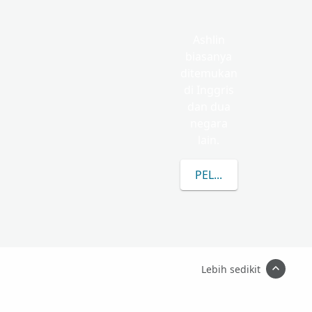
Ashlin
biasanya
ditemukan
di Inggris
dan dua
negara
lain.
PELAJARI LEBIH LANJ
Lebih sedikit