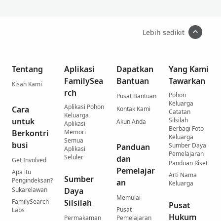
Lebih sedikit
Tentang
Aplikasi
Dapatkan
Yang Kami
FamilySea
Bantuan
Tawarkan
Kisah Kami
rch
Pohon
Pusat Bantuan
Keluarga
Aplikasi Pohon
Cara
Kontak Kami
Catatan
Keluarga
untuk
Silsilah
Akun Anda
Aplikasi
Berbagi Foto
Berkontri
Memori
Keluarga
Semua
busi
Sumber Daya
Panduan
Aplikasi
Pemelajaran
Seluler
dan
Get Involved
Panduan Riset
Pemelajar
Apa itu
Arti Nama
Sumber
Pengindeksan?
an
Keluarga
Sukarelawan
Daya
Memulai
FamilySearch
Silsilah
Pusat
Pusat
Labs
Hukum
Permakaman
Pemelajaran