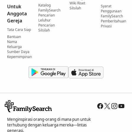
Wiki Riset
Katalog
Untuk
Syarat
Silsilah
FamilySearch
Penggunaan
Anggota
Pencarian
FamilySearch
Gereja
Leluhur
Pemberitahuan
Pencarian
Privasi
Tata Cara Siap
Silsilah
Bantuan
Nama
Keluarga
Sumber Daya
Kepemimpinan
Menginspirasi orang-orang di mana pun untuk
terhubung dengan keluarga mereka—lintas
generasi.