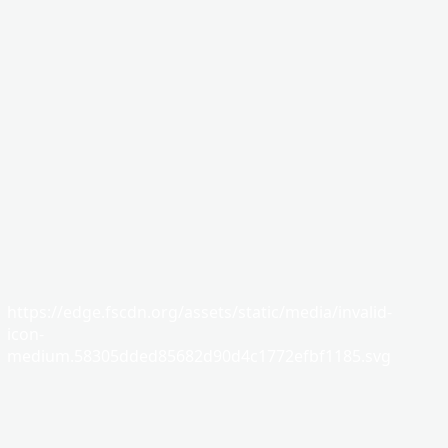
https://edge.fscdn.org/assets/static/media/invalid-
icon-
medium.58305dded85682d90d4c1772efbf1185.svg