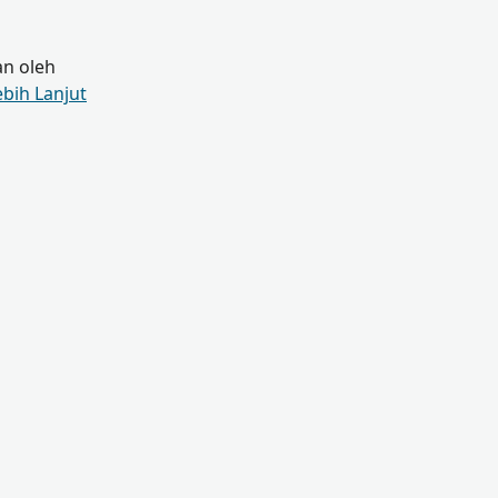
an oleh
ebih Lanjut