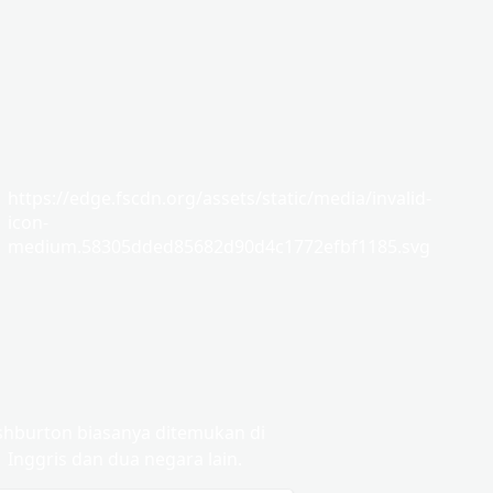
https://edge.fscdn.org/assets/static/media/invalid-
icon-
medium.58305dded85682d90d4c1772efbf1185.svg
shburton biasanya ditemukan di
Inggris dan dua negara lain.