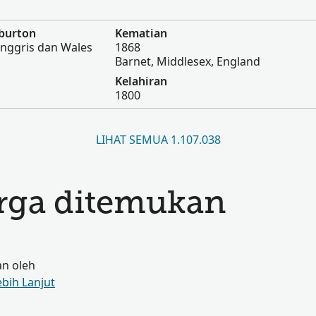
hburton
Kematian
Inggris dan Wales
1868
Barnet, Middlesex, England
Kelahiran
1800
LIHAT SEMUA 1.107.038
arga ditemukan
an oleh
ebih Lanjut