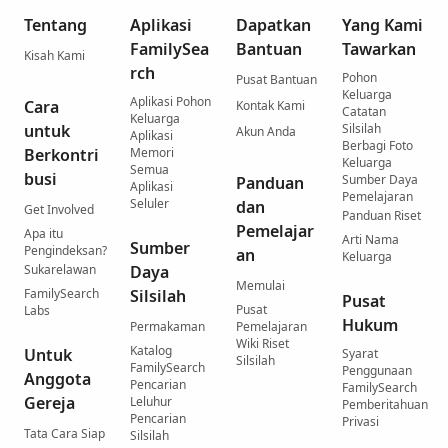
Tentang
Aplikasi
Dapatkan
Yang Kami
FamilySea
Bantuan
Tawarkan
Kisah Kami
rch
Pohon
Pusat Bantuan
Keluarga
Aplikasi Pohon
Cara
Kontak Kami
Catatan
Keluarga
untuk
Silsilah
Akun Anda
Aplikasi
Berbagi Foto
Berkontri
Memori
Keluarga
Semua
busi
Sumber Daya
Panduan
Aplikasi
Pemelajaran
Seluler
dan
Get Involved
Panduan Riset
Pemelajar
Apa itu
Arti Nama
Sumber
Pengindeksan?
an
Keluarga
Sukarelawan
Daya
Memulai
FamilySearch
Silsilah
Pusat
Pusat
Labs
Hukum
Permakaman
Pemelajaran
Wiki Riset
Katalog
Untuk
Syarat
Silsilah
FamilySearch
Penggunaan
Anggota
Pencarian
FamilySearch
Gereja
Leluhur
Pemberitahuan
Pencarian
Privasi
Tata Cara Siap
Silsilah