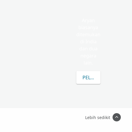
Aryan
biasanya
ditemukan
di India
dan dua
negara
lain.
PELAJARI LEBIH LANJ
Lebih sedikit