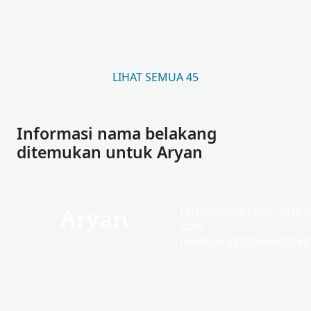
LIHAT SEMUA 45
Informasi nama belakang
ditemukan untuk Aryan
https://edge.fscdn.org/as
Aryan
icon-
medium.58305dded85682