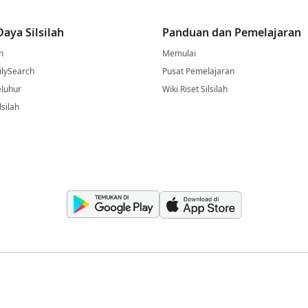
aya Silsilah
Panduan dan Pemelajaran
n
Memulai
ilySearch
Pusat Pemelajaran
eluhur
Wiki Riset Silsilah
lsilah