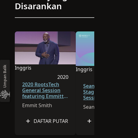
Disarankan
Inggris
Umpan Balik
Inggris
Bahasa sesi ini adalah Inggris
Bahasa sesi ini adalah Ingg
2020
2023
Sesi dipublikasikan pada 2020
2020 RootsTech
Sesi dip
Sean Astin: Main
General Session
Stage | General
featuring Emmitt
Session 3
Smith
Emmit Smith
Sean Astin
DAFTAR PUTAR
DAFTAR PUTAR