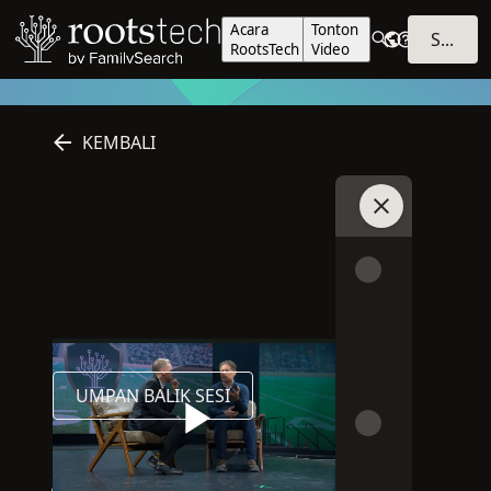
Acara
Tonton
SIGN IN
RootsTech
Video
KEMBALI
Bergabunglah 
Inggris
Daring
Tatap Muka
2026
Bahasa sesi ini adalah Inggris
Sesi ini daring
Sesi ini dilakukan secara tatap muka
2026
UMPAN BALIK SESI
DAFTAR PUTAR
BERBAGI
Play