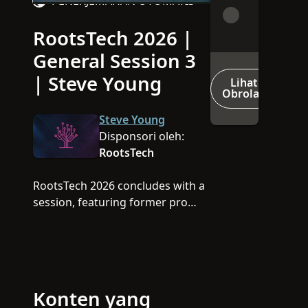
PENERJEMAHAN OTOMATIS
RootsTech 2026 |
Video
General Session 3
| Steve Young
Lihat
Obrolan
Steve Young
Disponsori oleh:
RootsTech
RootsTech 2026 concludes with a
session, featuring former pro
quarterback and author Steve
Young, as well as our platinum
sponsors Storied and
FamilyTreeDNA.
Konten yang