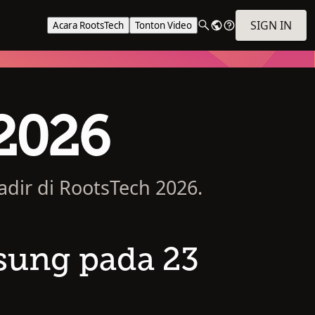
SIGN IN
Acara RootsTech
Tonton Video
 2026
adir di RootsTech 2026.
gsung pada 23