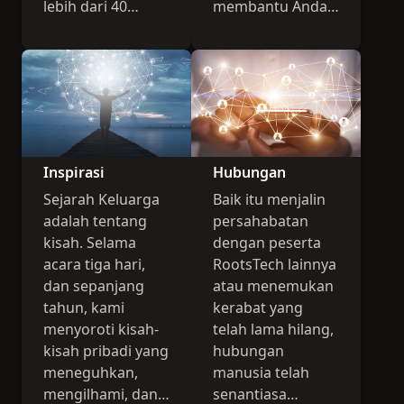
lebih dari 40
membantu Anda
bahasa dan
membuat
mencakup hampir
hubungan sejarah
setiap negara.
keluarga yang
Singkatnya, ada
baru.
sesuatu untuk
semua orang.
Inspirasi
Hubungan
Sejarah Keluarga
Baik itu menjalin
adalah tentang
persahabatan
kisah. Selama
dengan peserta
acara tiga hari,
RootsTech lainnya
dan sepanjang
atau menemukan
tahun, kami
kerabat yang
menyoroti kisah-
telah lama hilang,
kisah pribadi yang
hubungan
meneguhkan,
manusia telah
mengilhami, dan
senantiasa