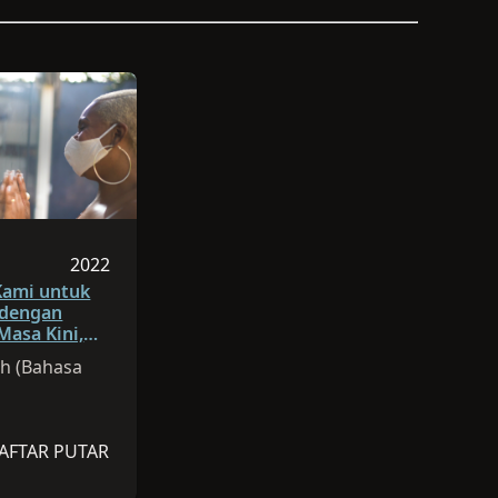
dalah 02:55
2022
Sesi dipublikasikan pada 2022
da 2022
Kami untuk
 dengan
Masa Kini,
n
ch (Bahasa
AFTAR PUTAR