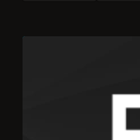
yang tampaknya biasa
melalui mata mereka
sendiri, diingatkan akan
tanda yang mereka
tinggalkan di hati orang-
orang terkasih mereka.