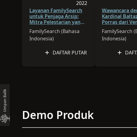
Durasi video adalah 08:55
Durasi video adala
2022
Sesi dipublikasikan pada 
Layanan FamilySearch
Wawancara de
untuk Penjaga Arsip:
Kardinal Balta
Mitra Pelestarian yang
Porras dari Ve
Andal Sejak 1894
FamilySearch (Bahasa
FamilySearch (
Indonesia)
Indonesia)
DAFTAR PUTAR
DAFT
Umpan Balik
Demo Produk