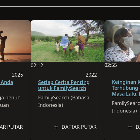
02:55
02:12
Durasi video a
h 03:24
Durasi video adalah 02:12
2025
2022
Sesi dipublikasikan pada 2025
Sesi dipublikasikan pa
Keinginan 
 Anda
Setiap Cerita Penting
Terhubung
untuk FamilySearch
Masa Lalu, 
ga penuh
FamilySearch (Bahasa
Masa Depa
FamilySear
uan
Indonesia)
Indonesia)
otsTech
AR PUTAR
DAFTAR PUTAR
D