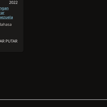
h 06:13
2022
2022
Sesi dipublikasikan pada 2022
ngan
zar
nezuela
Bahasa
AR PUTAR