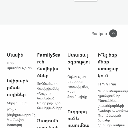
Պակաս
Մասին
FamilySea
Ստանալ
Ի՞նչ ենք
rch
օգնությու
մենք
Մեր
պատմությունը
հավելվա
ն
առաջար
ծներ
կում
Օգնության
Նվիրաբե
կենտրոն
Տոհմածառի
Family Tree
Կապվել մեզ
րման
հավելվածներ
Ծագումնաբանու
հետ
«Հուշեր»
ուղիներ
գրանցումներ
Ձեր հաշիվը
հավելված
Ընտանեկան
Ներգրավվել
Բոլոր բջջային
լուսանկարների
հավելվածները
Ի՞նչ է
համօգտագործու
Ուղղորդ
ինդեքսավորումը
Ուսումնական
ում և
Կամավոր
Ծագումն
նյութեր
ծառայող
ուսումնա
Հետազոտական
աբանակ