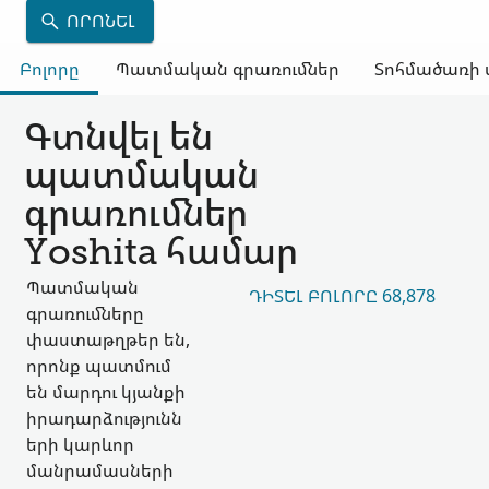
ՈՐՈՆԵԼ
Բոլորը
Պատմական գրառումներ
Տոհմածառի 
Գտնվել են
պատմական
գրառումներ
Yoshita համար
Պատմական
ԴԻՏԵԼ ԲՈԼՈՐԸ 68,878
գրառումները
փաստաթղթեր են,
որոնք պատմում
են մարդու կյանքի
իրադարձությունն
երի կարևոր
մանրամասների