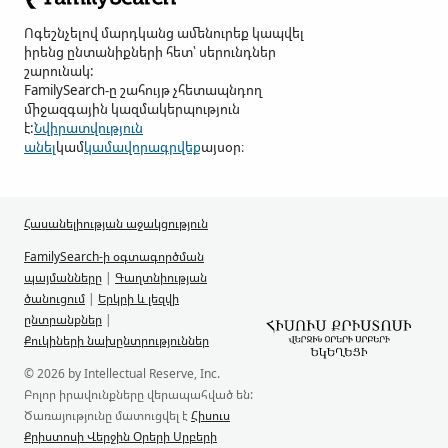
Ոգեշնչելով մարդկանց ամենուրեք կապվել
իրենց ընտանիքների հետ՝ սերունդներ
շարունակ:
FamilySearch-ը շահույթ չհետապնդող
միջազգային կազմակերպություն
է:
Նվիրատվություն
անել
կամ
կամավորագրվեք
այսօր։
Հասանելիության աջակցություն
FamilySearch-ի օգտագործման
պայմանները
|
Գաղտնիության
ծանուցում
|
Երկրի և լեզվի
ընտրանքներ
|
Քուկիների նախընտրություններ
© 2026 by Intellectual Reserve, Inc.
Բոլոր իրավունքները վերապահված են:
Ծառայությունը մատուցվել է
Հիսուս
Քրիստոսի Վերջին Օրերի Սրբերի