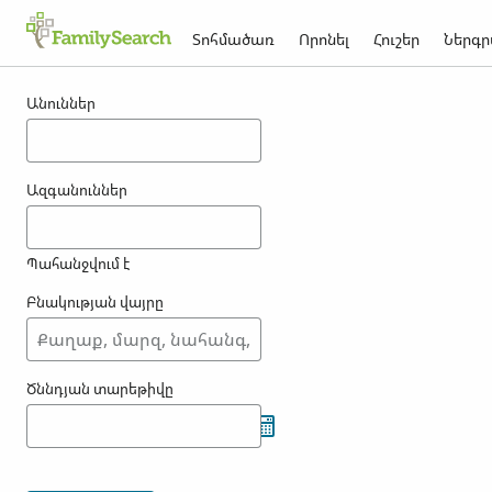
Տոհմածառ
Որոնել
Հուշեր
Ներգր
Արդյունքներ yoshita -ի համար
Անուններ
Ազգանուններ
Պահանջվում է
Բնակության վայրը
Ծննդյան տարեթիվը