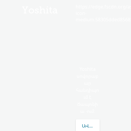
https://edge.fscdn.org/as
Yoshita
icon-
medium.58305dded85682
Yoshita
սովորաբ
ար
հանդիպո
ւմ է
Ճապոնի
ա -ում։
ԱՎԵԼԻՆ ԻՄԱՆԱԼ YO