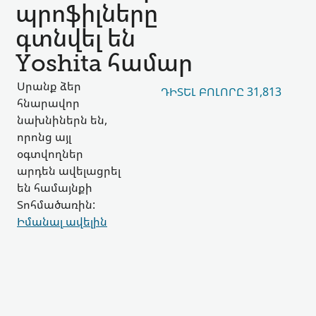
պրոֆիլները
գտնվել են
Yoshita համար
Սրանք ձեր
ԴԻՏԵԼ ԲՈԼՈՐԸ 31,813
հնարավոր
նախնիներն են,
որոնց այլ
օգտվողներ
արդեն ավելացրել
են համայնքի
Տոհմածառին:
Իմանալ ավելին