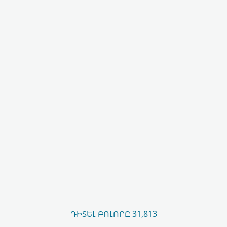
ԴԻՏԵԼ ԲՈԼՈՐԸ 31,813