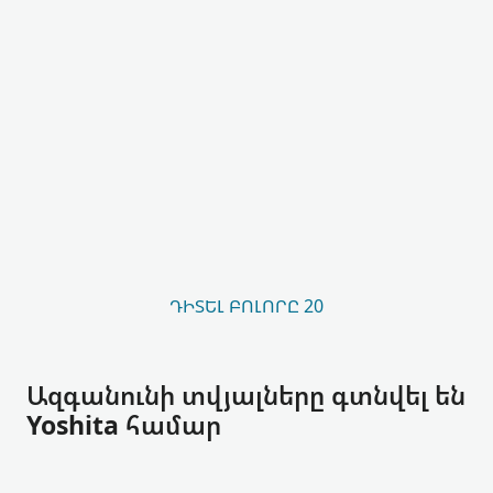
ԴԻՏԵԼ ԲՈԼՈՐԸ 20
Ազգանունի տվյալները գտնվել են
Yoshita համար