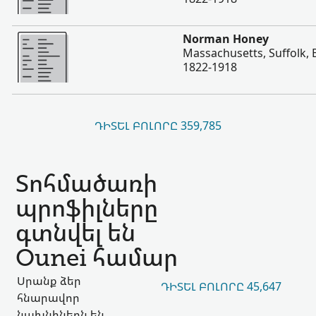
Ավելի
Norman Honey
Massachusetts, Suffolk, 
1822-1918
ԴԻՏԵԼ ԲՈԼՈՐԸ 359,785
Տոհմածառի
պրոֆիլները
գտնվել են
Ounei համար
Սրանք ձեր
ԴԻՏԵԼ ԲՈԼՈՐԸ 45,647
հնարավոր
նախնիներն են,