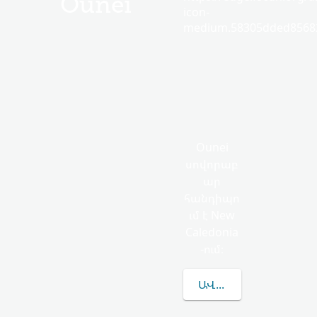
Ounei
icon-
medium.58305dded85682
Ounei
սովորաբ
ար
հանդիպո
ւմ է New
Caledonia
-ում։
ԱՎԵԼԻՆ ԻՄԱՆԱԼ OU