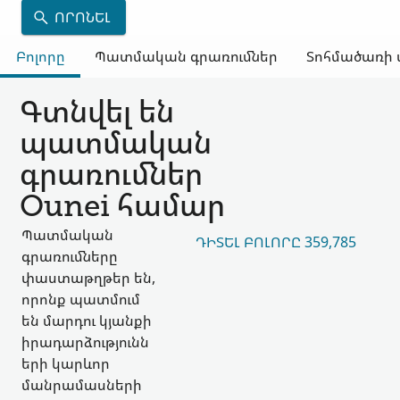
ՈՐՈՆԵԼ
Բոլորը
Պատմական գրառումներ
Տոհմածառի 
Գտնվել են
պատմական
գրառումներ
Ounei համար
Պատմական
ԴԻՏԵԼ ԲՈԼՈՐԸ 359,785
գրառումները
փաստաթղթեր են,
որոնք պատմում
են մարդու կյանքի
իրադարձությունն
երի կարևոր
մանրամասների