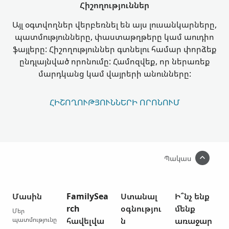
Հիշողություններ
Այլ օգտվողներ վերբեռնել են այս լուսանկարները,
պատմությունները, փաստաթղթերը կամ աուդիո
ֆայլերը: Հիշողություններ գտնելու համար փորձեք
ընդլայնված որոնումը: Համոզվեք, որ ներառեք
մարդկանց կամ վայրերի անունները:
ՀԻՇՈՂՈՒԹՅՈՒՆՆԵՐԻ ՈՐՈՆՈՒՄ
Պակաս
Մասին
FamilySea
Ստանալ
Ի՞նչ ենք
rch
օգնությու
մենք
Մեր
պատմությունը
հավելվա
ն
առաջար