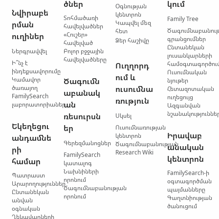
ծներ
կում
Օգնության
Նվիրաբե
կենտրոն
Տոհմածառի
Family Tree
Կապվել մեզ
րման
հավելվածներ
Ծագումնաբանու
հետ
«Հուշեր»
ուղիներ
գրանցումներ
Ձեր հաշիվը
հավելված
Ընտանեկան
Ներգրավվել
Բոլոր բջջային
լուսանկարների
հավելվածները
Ի՞նչ է
համօգտագործու
Ուղղորդ
ինդեքսավորումը
Ուսումնական
ում և
Կամավոր
Ծագումն
նյութեր
ծառայող
ուսումնա
Հետազոտական
աբանակ
FamilySearch
ուղեցույց
ռություն
ան
լաբորատորիաներ
Ազգանվան
նշանակություննե
ռեսուրսն
Սկսել
Եկեղեցու
եր
Ուսումնառության
Իրավաբ
կենտրոն
անդամնե
Գերեզմանոցներ
Ծագումնաբանության
անական
րի
Research Wiki
FamilySearch
կենտրոն
համար
կատալոգ
Նախնիների
FamilySearch-ի
Պատրաստ
որոնում
օգտագործման
Արարողություններ
Ծագումնաբանության
պայմանները
Ընտանեկան
որոնում
Գաղտնիության
անվան
ծանուցում
օգնական
Ղեկավարների