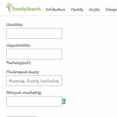
Տոհմածառ
Որոնել
Հուշեր
Ներգր
Արդյունքներ ounei -ի համար
Անուններ
Ազգանուններ
Պահանջվում է
Բնակության վայրը
Ծննդյան տարեթիվը