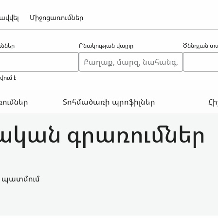
ավվել
Միջոցառումներ
ններ
Բնակության վայրը
Ծննդյան տ
ում է
ումներ
Տոհմածառի պրոֆիլներ
Հի
ական գրառումներ
 պատմում