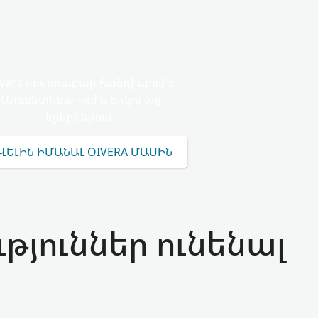
ivera սովորաբար հանդիպում է
Արգենտինա -ում և երկու այլ
երկրներում:
ՎԵԼԻՆ ԻՄԱՆԱԼ OIVERA ՄԱՍԻՆ
թյուններ ունենալ