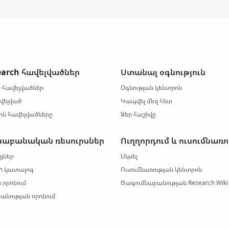
earch հավելվածներ
Ստանալ օգնություն
 հավելվածներ
Օգնության կենտրոն
ավելված
Կապվել մեզ հետ
յին հավելվածները
Ձեր հաշիվը
նաբանական ռեսուրսներ
Ուղղորդում և ուսումնառո
ցներ
Սկսել
ch կատալոգ
Ուսումնառության կենտրոն
 որոնում
Ծագումնաբանության Research Wiki
անության որոնում