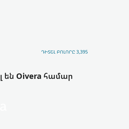
ԴԻՏԵԼ ԲՈԼՈՐԸ 3,395
 են Oivera համար
a