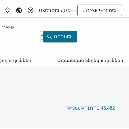
ՍՏԵՂԾԵԼ ՀԱՇԻՎ
ՄՈՒՏՔ ԳՈՐԾԵԼ
արեթիվը
ՈՐՈՆԵԼ
շողություններ
Ազգանվան Տեղեկություններ
ԴԻՏԵԼ ԲՈԼՈՐԸ 46,482