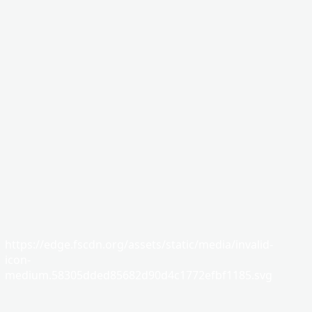
https://edge.fscdn.org/assets/static/media/invalid-
icon-
medium.58305dded85682d90d4c1772efbf1185.svg