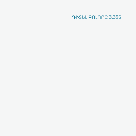
ԴԻՏԵԼ ԲՈԼՈՐԸ 3,395