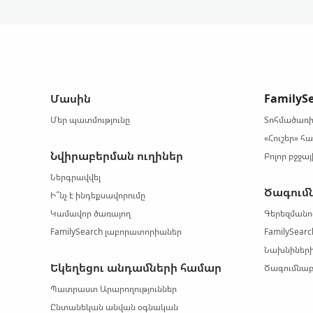
Մասին
FamilyS
Մեր պատմությունը
Տոհմածառի
«Հուշեր» հ
Նվիրաբերման ուղիներ
Բոլոր բջջա
Ներգրավվել
Ծագում
Ի՞նչ է ինդեքսավորումը
Կամավոր ծառայող
Գերեզմանո
FamilySearch լաբորատորիաներ
FamilySear
Նախնիների
Եկեղեցու անդամների համար
Ծագումնաբ
Պատրաստ Արարողություններ
Ընտանեկան անվան օգնական