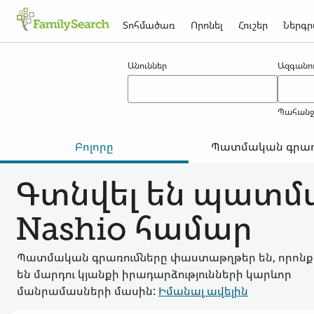
Տոհմածառ
Որոնել
Հուշեր
Ներգր
Արդյունքներ nashio -ի համար
Անուններ
Ազգանու
Պահանջվ
Բոլորը
Պատմական գրառ
Գտնվել են պատմ
Nashio համար
Պատմական գրառումները փաստաթղթեր են, որոնք
են մարդու կյանքի իրադարձությունների կարևոր
մանրամասների մասին:
Իմանալ ավելին