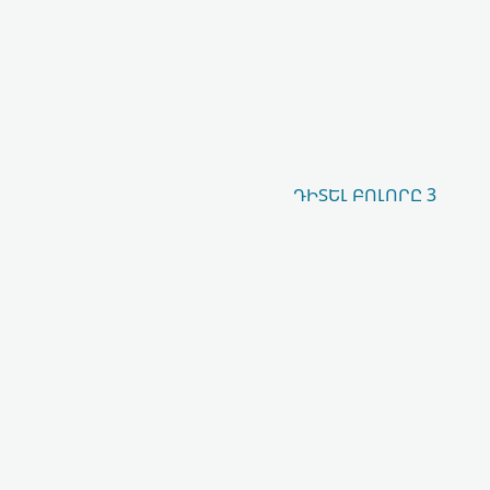
ԴԻՏԵԼ ԲՈԼՈՐԸ 3