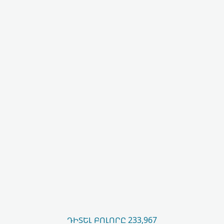
ԴԻՏԵԼ ԲՈԼՈՐԸ 233,967