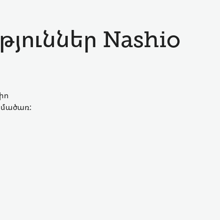
թյուններ Nashio
իո
ոհմածառ: