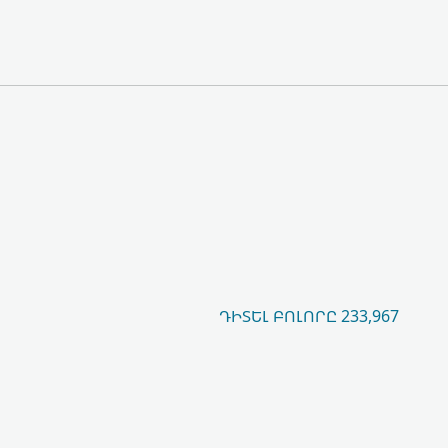
ԴԻՏԵԼ ԲՈԼՈՐԸ 233,967