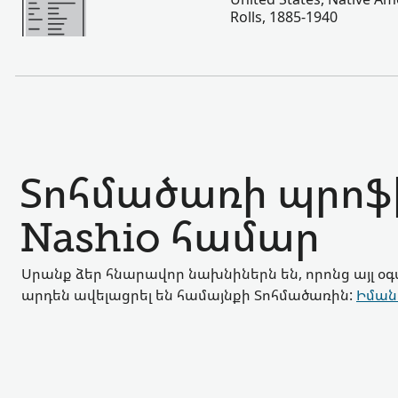
Rolls, 1885-1940
Տոհմածառի պրոֆի
Nashio համար
Սրանք ձեր հնարավոր նախնիներն են, որոնց այլ օ
արդեն ավելացրել են համայնքի Տոհմածառին:
Իման