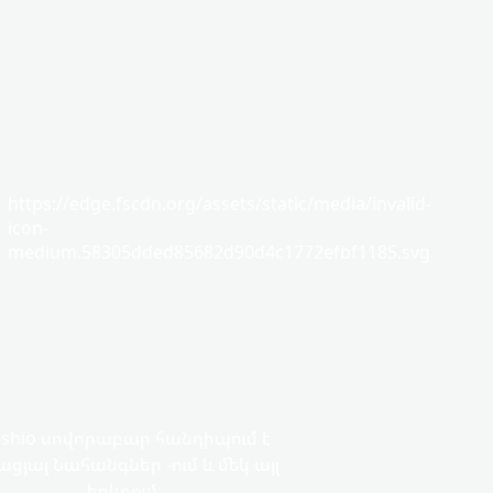
https://edge.fscdn.org/assets/static/media/invalid-
icon-
medium.58305dded85682d90d4c1772efbf1185.svg
shio սովորաբար հանդիպում է
ցյալ Նահանգներ -ում և մեկ այլ
երկրում: