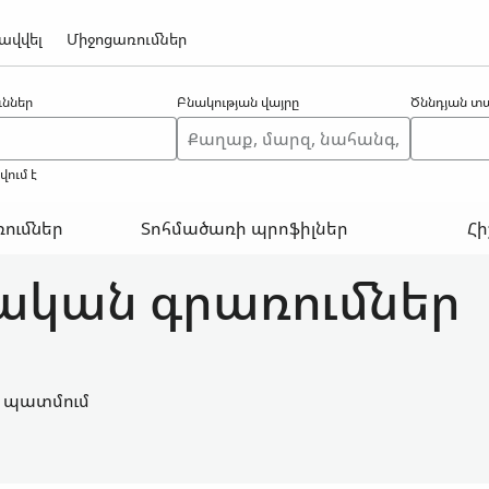
ավվել
Միջոցառումներ
ններ
Բնակության վայրը
Ծննդյան տ
ում է
ումներ
Տոհմածառի պրոֆիլներ
Հի
ական գրառումներ
 պատմում