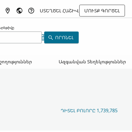
ՍՏԵՂԾԵԼ ՀԱՇԻՎ
ՄՈՒՏՔ ԳՈՐԾԵԼ
արեթիվը
ՈՐՈՆԵԼ
շողություններ
Ազգանվան Տեղեկություններ
ԴԻՏԵԼ ԲՈԼՈՐԸ 1,739,785