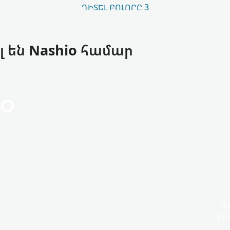
ԴԻՏԵԼ ԲՈԼՈՐԸ 3
 են Nashio համար
io
Na
Միա