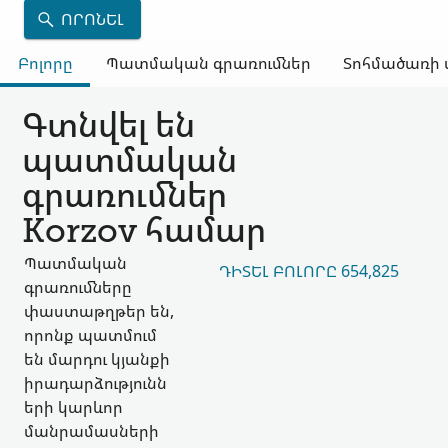
ՈՐՈՆԵԼ
Բոլորը
Պատմական գրառումներ
Տոհմածառի 
Գտնվել են
պատմական
գրառումներ
Korzov համար
Պատմական
ԴԻՏԵԼ ԲՈԼՈՐԸ 654,825
գրառումները
փաստաթղթեր են,
որոնք պատմում
են մարդու կյանքի
իրադարձությունն
երի կարևոր
մանրամասների