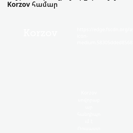
Korzov համար
https://edge.fscdn.org/as
Korzov
icon-
medium.58305dded85682
Korzov
սովորաբ
ար
հանդիպո
ւմ է
Ռուսաստ