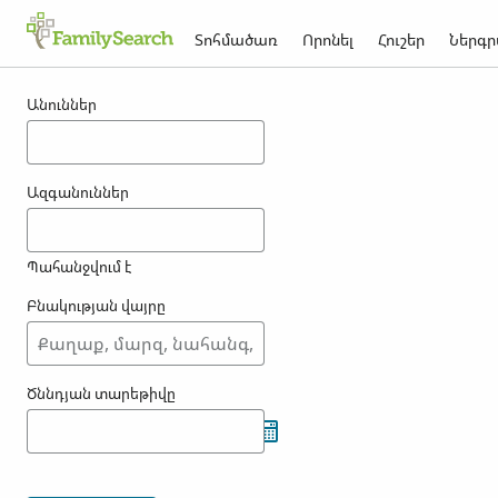
Տոհմածառ
Որոնել
Հուշեր
Ներգր
Արդյունքներ korzov -ի համար
Անուններ
Ազգանուններ
Պահանջվում է
Բնակության վայրը
Ծննդյան տարեթիվը