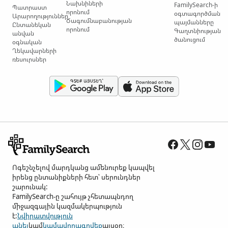
Նախնիների
FamilySearch-ի
Պատրաստ
որոնում
օգտագործման
Արարողություններ
Ծագումնաբանության
պայմանները
Ընտանեկան
որոնում
Գաղտնիության
անվան
ծանուցում
օգնական
Ղեկավարների
ռեսուրսներ
Ոգեշնչելով մարդկանց ամենուրեք կապվել
իրենց ընտանիքների հետ՝ սերունդներ
շարունակ:
FamilySearch-ը շահույթ չհետապնդող
միջազգային կազմակերպություն
է:
Նվիրատվություն
անել
կամ
կամավորագրվեք
այսօր։