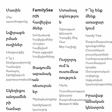
Մասին
FamilySea
Ստանալ
Ի՞նչ ենք
rch
օգնությու
մենք
Մեր
պատմությունը
հավելվա
ն
առաջար
ծներ
կում
Օգնության
Նվիրաբե
կենտրոն
Տոհմածառի
Family Tree
Կապվել մեզ
րման
հավելվածներ
Ծագումնաբանու
հետ
«Հուշեր»
ուղիներ
գրանցումներ
Ձեր հաշիվը
հավելված
Ընտանեկան
Ներգրավվել
Բոլոր բջջային
լուսանկարների
հավելվածները
Ի՞նչ է
համօգտագործու
Ուղղորդ
ինդեքսավորումը
Ուսումնական
ում և
Կամավոր
Ծագումն
նյութեր
ծառայող
ուսումնա
Հետազոտական
աբանակ
FamilySearch
ուղեցույց
ռություն
ան
լաբորատորիաներ
Ազգանվան
նշանակություննե
ռեսուրսն
Սկսել
Եկեղեցու
եր
Ուսումնառության
Իրավաբ
կենտրոն
անդամնե
Գերեզմանոցներ
Ծագումնաբանության
անական
րի
Research Wiki
FamilySearch
կենտրոն
համար
կատալոգ