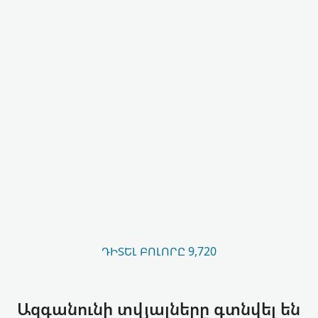
ԴԻՏԵԼ ԲՈԼՈՐԸ 9,720
Ազգանունի տվյալները գտնվել են