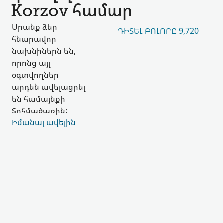
Korzov համար
Սրանք ձեր
ԴԻՏԵԼ ԲՈԼՈՐԸ 9,720
հնարավոր
նախնիներն են,
որոնց այլ
օգտվողներ
արդեն ավելացրել
են համայնքի
Տոհմածառին:
Իմանալ ավելին