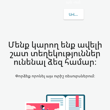
ան -ում։
ԱՎԵԼԻՆ ԻՄԱՆԱԼ KO
Մենք կարող ենք ավելի
շատ տեղեկություններ
ունենալ ձեզ համար:
Փորձեք որոնել այս ուրիշ ռեսուրսներում։