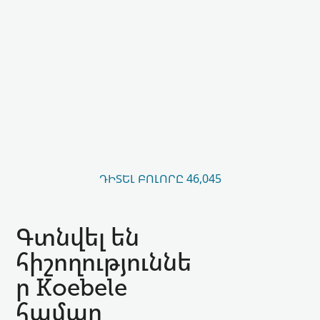
ԴԻՏԵԼ ԲՈԼՈՐԸ 46,045
Գտնվել են
հիշողություննե
ր Koebele
համար