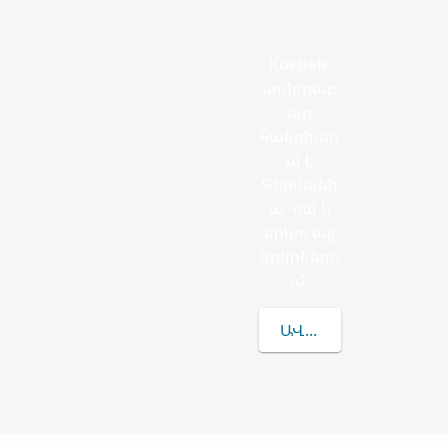
Koebele
սովորաբ
ար
հանդիպո
ւմ է
Գերմանի
ա -ում և
երկու այլ
երկրներո
ւմ:
ԱՎԵԼԻՆ ԻՄԱՆԱԼ KO