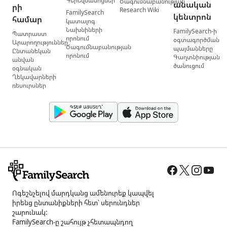
Գերեզմանոցներ
Ծագումնաբանության
անական
րի
Research Wiki
FamilySearch
կենտրոն
համար
կատալոգ
Նախնիների
FamilySearch-ի
Պատրաստ
որոնում
օգտագործման
Արարողություններ
Ծագումնաբանության
պայմանները
Ընտանեկան
որոնում
Գաղտնիության
անվան
ծանուցում
օգնական
Ղեկավարների
ռեսուրսներ
Ոգեշնչելով մարդկանց ամենուրեք կապվել
իրենց ընտանիքների հետ՝ սերունդներ
շարունակ:
FamilySearch-ը շահույթ չհետապնդող