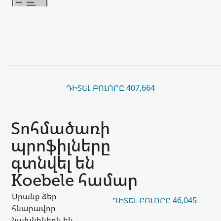
ԴԻՏԵԼ ԲՈԼՈՐԸ 407,664
Տոհմածառի
պրոֆիլները
գտնվել են
Koebele համար
Սրանք ձեր
ԴԻՏԵԼ ԲՈԼՈՐԸ 46,045
հնարավոր
նախնիներն են,