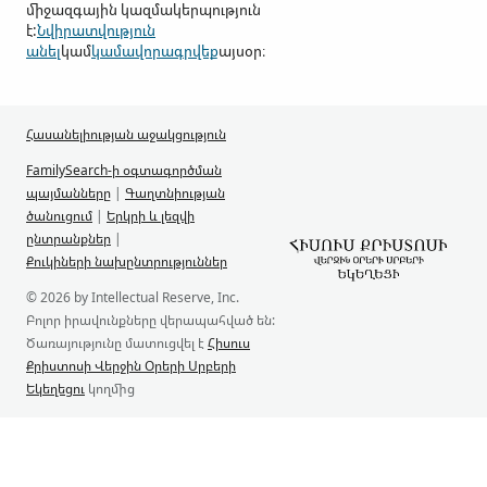
միջազգային կազմակերպություն
է:
Նվիրատվություն
անել
կամ
կամավորագրվեք
այսօր։
Հասանելիության աջակցություն
FamilySearch-ի օգտագործման
պայմանները
|
Գաղտնիության
ծանուցում
|
Երկրի և լեզվի
ընտրանքներ
|
Քուկիների նախընտրություններ
© 2026 by Intellectual Reserve, Inc.
Բոլոր իրավունքները վերապահված են:
Ծառայությունը մատուցվել է
Հիսուս
Քրիստոսի Վերջին Օրերի Սրբերի
Եկեղեցու
կողմից