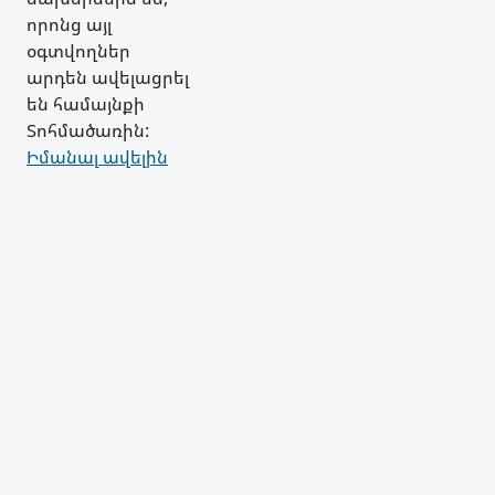
որոնց այլ
օգտվողներ
արդեն ավելացրել
են համայնքի
Տոհմածառին:
Իմանալ ավելին