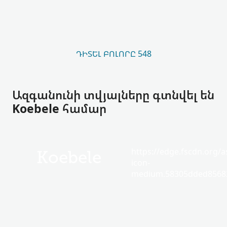
ԴԻՏԵԼ ԲՈԼՈՐԸ 548
Ազգանունի տվյալները գտնվել են
Koebele համար
https://edge.fscdn.org/as
Koebele
icon-
medium.58305dded85682