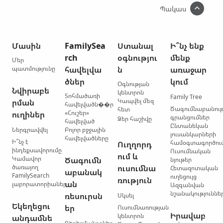
Պակաս
Մասին
FamilySea
Ստանալ
Ի՞նչ ենք
rch
օգնությու
մենք
Մեր
պատմությունը
հավելվա
ն
առաջար
ծներ
կում
Օգնության
Նվիրաբե
կենտրոն
Տոհմածառի
Family Tree
Կապվել մեզ
րման
հավելվածն��ր
Ծագումնաբանու
հետ
«Հուշեր»
ուղիներ
գրանցումներ
Ձեր հաշիվը
հավելված
Ընտանեկան
Ներգրավվել
Բոլոր բջջային
լուսանկարների
հավելվածները
Ի՞նչ է
համօգտագործու
Ուղղորդ
ինդեքսավորումը
Ուսումնական
ում և
Կամավոր
Ծագումն
նյութեր
ծառայող
ուսումնա
Հետազոտական
աբանակ
FamilySearch
ուղեցույց
ռություն
ան
լաբորատորիաներ
Ազգանվան
նշանակություննե
ռեսուրսն
Սկսել
Եկեղեցու
եր
Ուսումնառության
Իրավաբ
կենտրոն
անդամնե