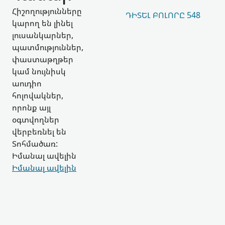
Հիշողությունները
ԴԻՏԵԼ ԲՈԼՈՐԸ 548
կարող են լինել
լուսանկարներ,
պատմություններ,
փաստաթղթեր
կամ նույնիսկ
աուդիո
հոլովակներ,
որոնք այլ
օգտվողներ
վերբեռնել են
Տոհմածառ:
Իմանալ ավելին
Իմանալ ավելին