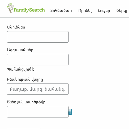
Տոհմածառ
Որոնել
Հուշեր
Ներգր
Արդյունքներ koebele -ի համար
Անուններ
Ազգանուններ
Պահանջվում է
Բնակության վայրը
Ծննդյան տարեթիվը