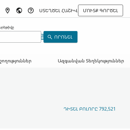
ՍՏԵՂԾԵԼ ՀԱՇԻՎ
ՄՈՒՏՔ ԳՈՐԾԵԼ
արեթիվը
ՈՐՈՆԵԼ
շողություններ
Ազգանվան Տեղեկություններ
ԴԻՏԵԼ ԲՈԼՈՐԸ 792,521