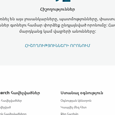
Հիշողություններ
եռնել են այս լուսանկարները, պատմությունները, փաս
ուններ գտնելու համար փորձեք ընդլայնված որոնումը: Հ
մարդկանց կամ վայրերի անունները:
ՀԻՇՈՂՈՒԹՅՈՒՆՆԵՐԻ ՈՐՈՆՈՒՄ
earch հավելվածներ
Ստանալ օգնություն
 հավելվածներ
Օգնության կենտրոն
ավելված
Կապվել մեզ հետ
յին հավելվածները
Ձեր հաշիվը