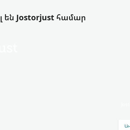
են Jostorjust համար
ust
Jos
Ա