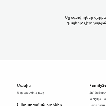
Այլ օգտվողներ վերբ
ֆայլերը: Հիշողությ
Մասին
FamilyS
Մեր պատմությունը
Տոհմածառի
«Հուշեր» հ
Նվիրաբերման ուղիներ
Բոլոր բջջա