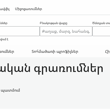
ավվել
Միջոցառումներ
ններ
Բնակության վայրը
Ծննդյան տ
ում է
ումներ
Տոհմածառի պրոֆիլներ
Հի
ական գրառումներ
 պատմում