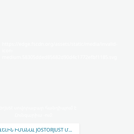
https://edge.fscdn.org/assets/static/media/invalid-
icon-
medium.58305dded85682d90d4c1772efbf1185.svg
torjust սովորաբար հանդիպում է
Հունգարիա -ում։
ՎԵԼԻՆ ԻՄԱՆԱԼ JOSTORJUST ՄԱՍԻՆ