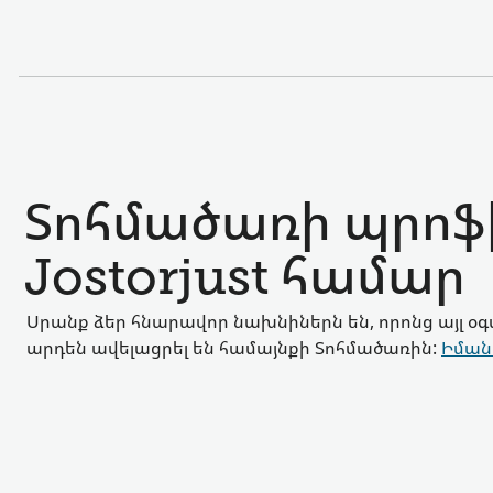
Տոհմածառի պրոֆի
Jostorjust համար
Սրանք ձեր հնարավոր նախնիներն են, որոնց այլ օ
արդեն ավելացրել են համայնքի Տոհմածառին:
Իման