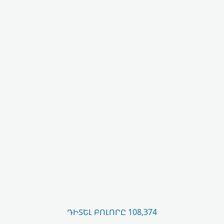
ԴԻՏԵԼ ԲՈԼՈՐԸ 108,374