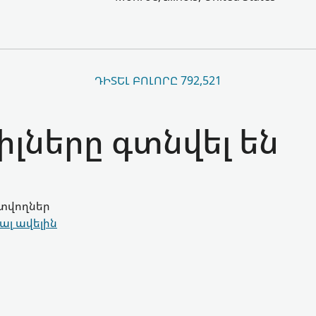
ԴԻՏԵԼ ԲՈԼՈՐԸ 792,521
լները գտնվել են
գտվողներ
ալ ավելին