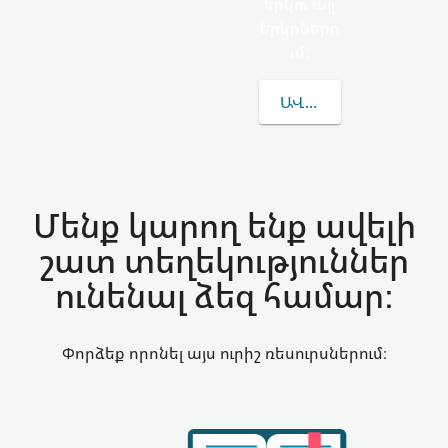
երկու այլ
երկրներո
ւմ:
ԱՎԵԼԻՆ ԻՄԱՆԱԼ FE
Մենք կարող ենք ավելի
շատ տեղեկություններ
ունենալ ձեզ համար:
Փորձեք որոնել այս ուրիշ ռեսուրսներում։