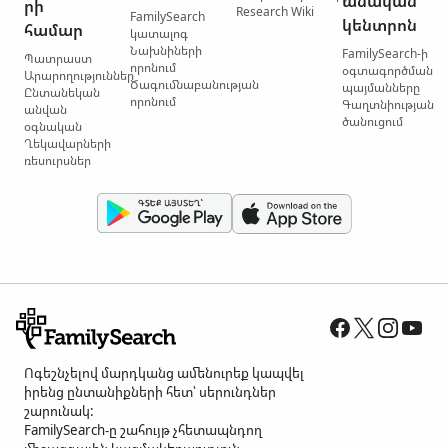
անական
րի
Research Wiki
FamilySearch
կենտրոն
համար
կատալոգ
Նախնիների
FamilySearch-ի
Պատրաստ
որոնում
օգտագործման
Արարողություններ
Ծագումնաբանության
պայմանները
Ընտանեկան
որոնում
Գաղտնիության
անվան
ծանուցում
օգնական
Ղեկավարների
ռեսուրսներ
Ոգեշնչելով մարդկանց ամենուրեք կապվել
իրենց ընտանիքների հետ՝ սերունդներ
շարունակ:
FamilySearch-ը շահույթ չհետապնդող