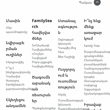
Պակաս
Մասին
FamilySea
Ստանալ
Ի՞նչ ենք
rch
օգնությու
մենք
Մեր
պատմությունը
հավելվա
ն
առաջար
ծներ
կում
Օգնության
Նվիրաբե
կենտրոն
Տոհմածառի
Family Tree
Կապվել մեզ
րման
հավելվածներ
Ծագումնաբանու
հետ
«Հուշեր»
ուղիներ
գրանցումներ
Ձեր հաշիվը
հավելված
Ընտանեկան
Ներգրավվել
Բոլոր բջջային
լուսանկարների
հավելվածները
Ի՞նչ է
համօգտագործու
Ուղղորդ
ինդեքսավորումը
Ուսումնական
ում և
Կամավոր
Ծագումն
նյութեր
ծառայող
ուսումնա
Հետազոտական
աբանակ
FamilySearch
ուղեցույց
ռություն
ան
լաբորատորիաներ
Ազգանվան
նշանակություննե
ռեսուրսն
Սկսել
Եկեղեցու
եր
Ուսումնառության
Իրավաբ
կենտրոն
անդամնե
Գերեզմանոցներ
Ծագումնաբանության