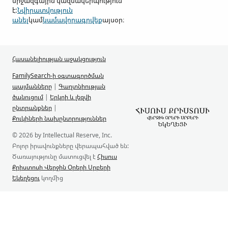
միջազգային կազմակերպություն
է:
Նվիրատվություն
անել
կամ
կամավորագրվեք
այսօր։
Հասանելիության աջակցություն
FamilySearch-ի օգտագործման
պայմանները
|
Գաղտնիության
ծանուցում
|
Երկրի և լեզվի
ընտրանքներ
|
Քուկիների նախընտրություններ
© 2026 by Intellectual Reserve, Inc.
Բոլոր իրավունքները վերապահված են:
Ծառայությունը մատուցվել է
Հիսուս
Քրիստոսի Վերջին Օրերի Սրբերի
Եկեղեցու
կողմից