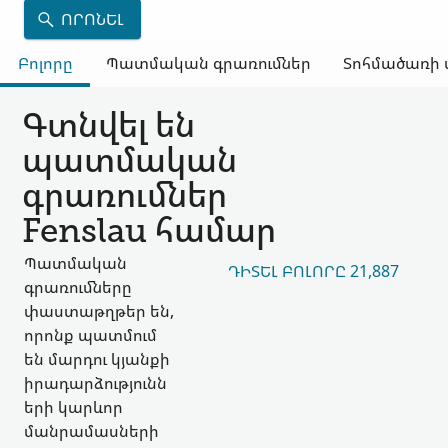
ՈՐՈՆԵԼ
Բոլորը
Պատմական գրառումներ
Տոհմածառի 
Գտնվել են
պատմական
գրառումներ
Fenslau համար
Պատմական
ԴԻՏԵԼ ԲՈԼՈՐԸ 21,887
գրառումները
փաստաթղթեր են,
որոնք պատմում
են մարդու կյանքի
իրադարձությունն
երի կարևոր
մանրամասների