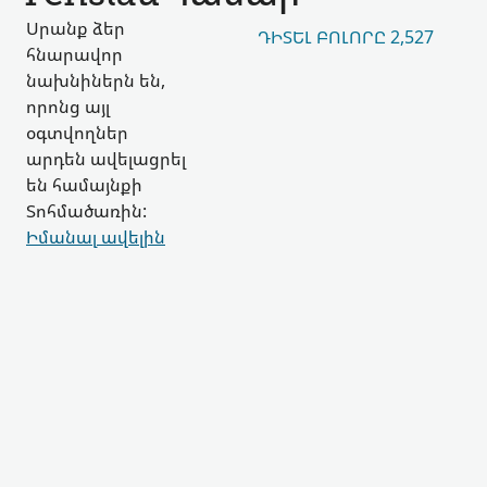
Սրանք ձեր
ԴԻՏԵԼ ԲՈԼՈՐԸ 2,527
հնարավոր
նախնիներն են,
որոնց այլ
օգտվողներ
արդեն ավելացրել
են համայնքի
Տոհմածառին:
Իմանալ ավելին