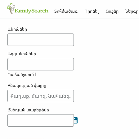
Տոհմածառ
Որոնել
Հուշեր
Ներգր
Արդյունքներ fenslau -ի համար
Անուններ
Ազգանուններ
Պահանջվում է
Բնակության վայրը
Ծննդյան տարեթիվը