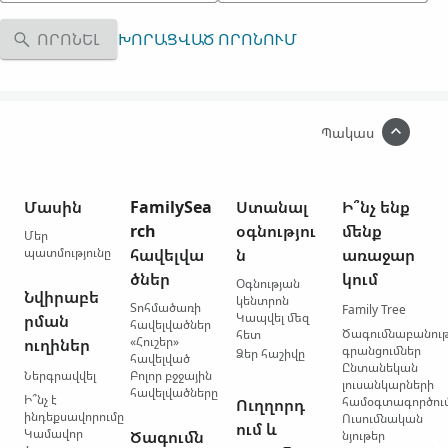
ՈՐՈՆԵԼ
ԽՈՐԱՑՎԱԾ ՈՐՈՆՈՒՄ
Պակաս
Մասին
FamilySea
Ստանալ
Ի՞նչ ենք
rch
օգնությու
մենք
Մեր
պատմությունը
հավելվա
ն
առաջար
ծներ
կում
Օգնության
Նվիրաբե
կենտրոն
Տոհմածառի
Family Tree
Կապվել մեզ
րման
հավելվածներ
Ծագումնաբանու
հետ
«Հուշեր»
ուղիներ
գրանցումներ
Ձեր հաշիվը
հավելված
Ընտանեկան
Ներգրավվել
Բոլոր բջջային
լուսանկարների
հավելվածները
Ի՞նչ է
համօգտագործու
Ուղղորդ
ինդեքսավորումը
Ուսումնական
ում և
Կամավոր
Ծագումն
նյութեր