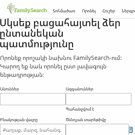
Տոհմածառ
Որոնել
Հուշեր
Ներգր
Սկսեք բացահայտել ձեր
ընտանեկան
պատմությունը
Որոնեք որոշակի նախնու FamilySearch-ում:
Կարող եք նաև որոնել ըստ լավագույն
ենթադրության։
Անուններ
Ազգանուններ
Պահանջվում է
Բնակության վայրը
Ծննդյան տարեթիվը