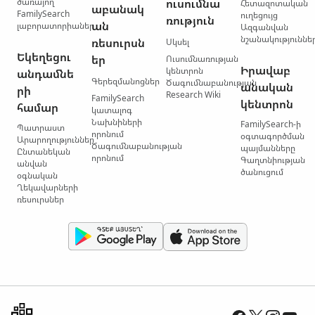
ծառայող
ուսումնա
Հետազոտական
աբանակ
FamilySearch
ուղեցույց
ռություն
ան
լաբորատորիաներ
Ազգանվան
նշանակություննե
ռեսուրսն
Սկսել
Եկեղեցու
եր
Ուսումնառության
Իրավաբ
կենտրոն
անդամնե
Գերեզմանոցներ
Ծագումնաբանության
անական
րի
Research Wiki
FamilySearch
կենտրոն
համար
կատալոգ
Նախնիների
FamilySearch-ի
Պատրաստ
որոնում
օգտագործման
Արարողություններ
Ծագումնաբանության
պայմանները
Ընտանեկան
որոնում
Գաղտնիության
անվան
ծանուցում
օգնական
Ղեկավարների
ռեսուրսներ