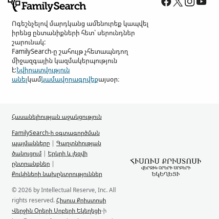
Ոգեշնչելով մարդկանց ամենուրեք կապվել
իրենց ընտանիքների հետ՝ սերունդներ
շարունակ:
FamilySearch-ը շահույթ չհետապնդող
միջազգային կազմակերպություն
է:
Նվիրատվություն
անել
կամ
կամավորագրվեք
այսօր։
Հասանելիության աջակցություն
FamilySearch-ի օգտագործման
պայմանները
|
Գաղտնիության
ծանուցում
|
Երկրի և լեզվի
ընտրանքներ
|
Քուկիների նախընտրություններ
© 2026 by Intellectual Reserve, Inc. All
rights reserved.
Հիսուս Քրիստոսի
Վերջին Օրերի Սրբերի Եկեղեցի
-ի