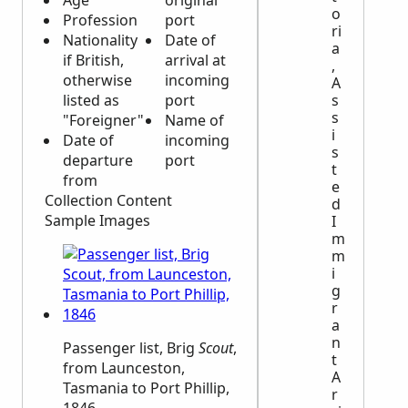
Age
original
o
Profession
port
ri
Nationality
Date of
a
if British,
arrival at
,
otherwise
incoming
A
listed as
port
s
s
"Foreigner"
Name of
i
Date of
incoming
s
departure
port
t
from
e
Collection Content
d
Sample Images
I
m
m
i
g
r
a
n
Passenger list, Brig
Scout
,
t
from Launceston,
A
Tasmania to Port Phillip,
r