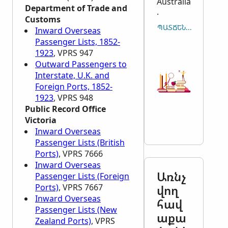
Australia
Department of Trade and
.
Customs
ՊԱՏՃԵՆԵԼ ՄԵՋԲԵՐ
Inward Overseas
Passenger Lists, 1852-
1923
, VPRS 947
Outward Passengers to
Interstate, U.K. and
Foreign Ports, 1852-
1923
, VPRS 948
Public Record Office
Victoria
Inward Overseas
Passenger Lists (British
Ports)
, VPRS 7666
Inward Overseas
Առնչ
Passenger Lists (Foreign
Ports)
, VPRS 7667
վող
Inward Overseas
հավ
Passenger Lists (New
աքա
Zealand Ports)
, VPRS