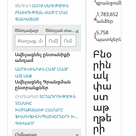
գրանցումներ
ԾՆՈՒՆԴ
ԱՄՈՒՍՆՈՒԹՅՈՒՆ
ԲՆԱԿՈՒԹՅԱՆ ՎԱՅՐԸ
ՄԱՀ
1,783,652
ՑԱՆԿԱՑԱԾ
անձեր
Ծննդավայր
Ծննդյան տարեթիվը (միջակայք)
5,758
պատկերներ
Բնօ
Ավելացնել ընտանիքի
անդամ
րին
ԱՄՈՒՍԻՆ/ԿԻՆ
ՀԱՅՐ
ՄԱՅՐ
ակ
ԱՅԼ ԱՆՁ
Ավելացնել Գրանցման
փա
ընտրանքներ
ստ
ՀԻՄՆԱԲԱՌ
ՏԵՂԱԴՐՈՒԹՅՈՒՆ
ՏԵՍԱԿԸ
աթ
ԽՄԲԱՔԱՆԱԿԻ ՀԱՄԱՐԸ
ՖԻԼՄԻ/ՖԻՇԻ/ՊԱՏԿԵՐՆԵՐԻ ԽՄԲԻ ՀԱՄԱՐԸ (DGS)
ղթե
ԳԼԽԱՎՈՐ
րի
Հիմնաբառ