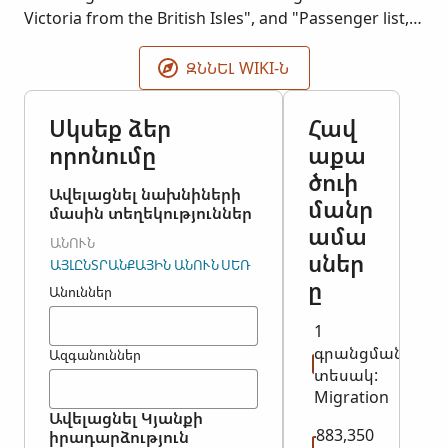
Victoria from the British Isles", and "Passenger list,
arrivals in Victoria from foreign ports". Original
images held by Public Record Office Victoria (PROV).
ԶՆՆԵԼ WIKI-Ն
Սկսեք ձեր
Հավ
որոնումը
աքա
ծուի
Ավելացնել նախնիների
մանր
մասին տեղեկություններ
ամա
ԱՆՈՒՆ
սներ
ԱՅԼԸՆՏՐԱՆՔԱՅԻՆ ԱՆՈՒՆ
ՍԵՌ
ը
Անուններ
1
գրանցման
Ազգանուններ
տեսակ:
Migration
Ավելացնել Կյանքի
883,350
իրադարձություն