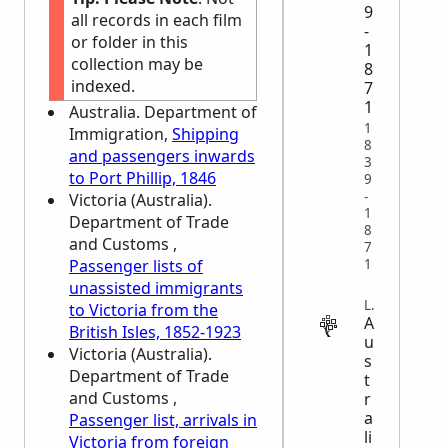
9
all records in each film
-
or folder in this
1
collection may be
8
indexed.
7
1
Australia. Department of
1
Immigration,
Shipping
8
and passengers inwards
3
to Port Phillip, 1846
9
-
Victoria (Australia).
1
Department of Trade
8
and Customs ,
7
1
Passenger lists of
unassisted immigrants
LEGAL
to Victoria from the
A
British Isles, 1852-1923
u
Victoria (Australia).
s
Department of Trade
t
and Customs ,
r
a
Passenger list, arrivals in
li
Victoria from foreign