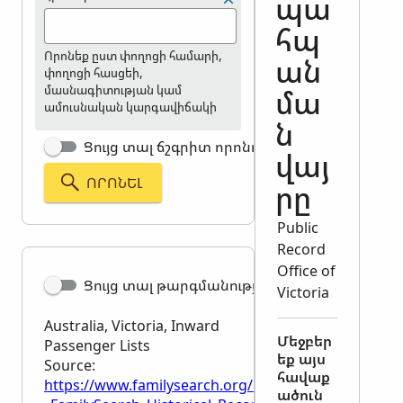
պա
հպ
Որոնեք ըստ փողոցի համարի,
ան
փողոցի հասցեի,
մասնագիտության կամ
մա
ամուսնական կարգավիճակի
ն
Ցույց տալ ճշգրիտ որոնումը
վայ
ՈՐՈՆԵԼ
րը
Public
Record
Office of
Ցույց տալ թարգմանությունը
Victoria
Australia, Victoria, Inward
Մեջբեր
Passenger Lists
եք այս
Source:
հավաք
https://www.familysearch.org/en/wiki/Australia,_Vic
ածուն