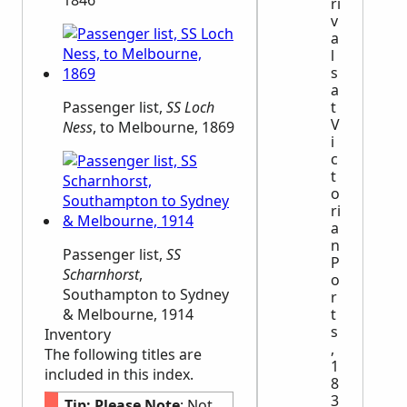
1846
ri
v
a
l
s
a
Passenger list,
SS Loch
t
V
Ness
, to Melbourne, 1869
i
c
t
o
ri
a
n
Passenger list,
SS
P
Scharnhorst
,
o
Southampton to Sydney
r
& Melbourne, 1914
t
s
Inventory
,
The following titles are
1
included in this index.
8
3
Tip:
Please Note
: Not