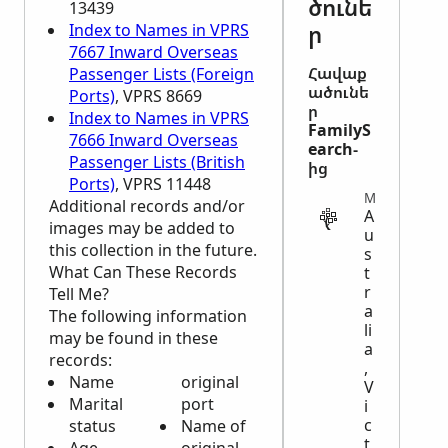
ծունե
13439
ր
Index to Names in VPRS
7667 Inward Overseas
Հավաք
Passenger Lists (Foreign
ածունե
Ports)
, VPRS 8669
ր
Index to Names in VPRS
FamilyS
7666 Inward Overseas
earch-
Passenger Lists (British
ից
Ports)
, VPRS 11448
MIGRATION
Additional records and/or
A
images may be added to
u
this collection in the future.
s
What Can These Records
t
r
Tell Me?
a
The following information
li
may be found in these
a
records:
,
Name
original
V
Marital
port
i
c
status
Name of
t