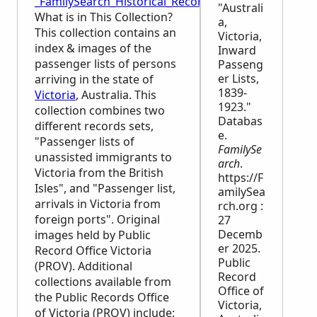
_FamilySearch_Historical_Records
"Australi
What is in This Collection?
a,
This collection contains an
Victoria,
index & images of the
Inward
passenger lists of persons
Passeng
er Lists,
arriving in the state of
1839-
Victoria
, Australia. This
1923."
collection combines two
Databas
different records sets,
e.
"Passenger lists of
FamilySe
unassisted immigrants to
arch
.
Victoria from the British
https://F
Isles", and "Passenger list,
amilySea
arrivals in Victoria from
rch.org :
foreign ports". Original
27
Decemb
images held by Public
er 2025.
Record Office Victoria
Public
(PROV). Additional
Record
collections available from
Office of
the Public Records Office
Victoria,
of Victoria (PROV) include: