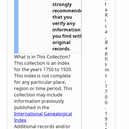
t
strongly
a
recommended
R
that you
i
verify any
c
information
a
you find with
,
B
original
a
records.
p
What is in This Collection?
ti
This collection is an index
s
for the years 1750 to 1920.
m
s
This index is not complete
,
for any particular place,
1
region or time period. This
7
collection may include
0
information previously
0
published in the
-
1
International Genealogical
9
Index
.
1
Additional records and/or