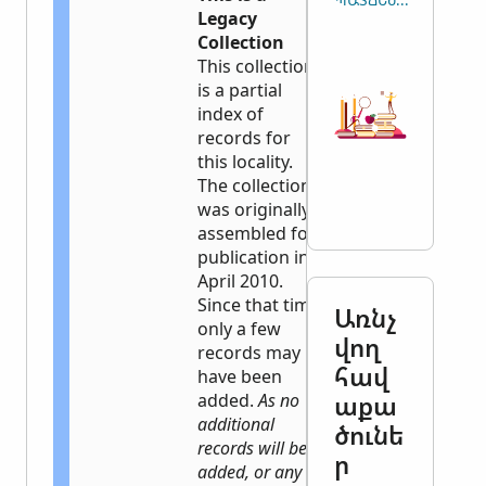
ՊԱՏՃԵՆԵԼ ՄԵՋԲԵՐ
Legacy
Collection
This collection
is a partial
index of
records for
this locality.
The collection
was originally
assembled for
publication in
April 2010.
Since that time
Առնչ
only a few
վող
records may
հավ
have been
added.
As no
աքա
additional
ծունե
records will be
ր
added, or any