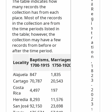
The table indicates how
il
many records the
R
collection has from each
e
place. Most of the records
g
in the collection are from
i
s
the time periods listed in
t
the table; however, the
r
collection may have a few
a
records from before or
ti
after the time period.
o
n
Deaths,
Baptisms,
Marriages,
,
Locality
1787-
1700-1915
1750-1920
1
1900
8
Alajuela
847
1,835
0
2
3
Cartago
70,787
20,543
545
-
Costa
2
4,497
197
30,960
Rica
0
2
Heredia
8,293
11,576
0
3
San José
92,150
23,698
0
1