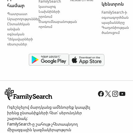
FamilySearch
կենտրոն
համար
կատալոգ
Նախնիների
FamilySearch-ի
Պատրաստ
որոնում
օգտագործման
Արարողություններ
Ծագումնաբանության
պայմանները
Ընտանեկան
որոնում
Գաղտնիության
անվան
ծանուցում
օգնական
Ղեկավարների
ռեսուրսներ
Ոգեշնչելով մարդկանց ամենուրեք կապվել
իրենց ընտանիքների հետ՝ սերունդներ
շարունակ:
FamilySearch-ը շահույթ չհետապնդող
միջազգային կազմակերպություն