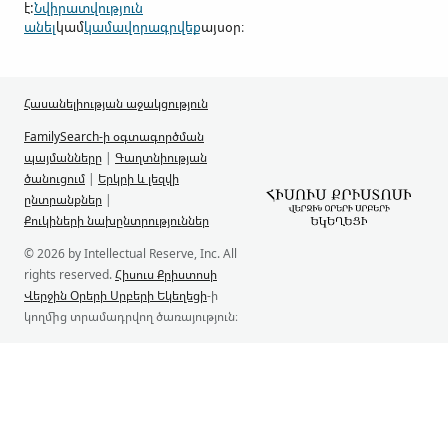
է:
Նվիրատվություն
անել
կամ
կամավորագրվեք
այսօր։
Հասանելիության աջակցություն
FamilySearch-ի օգտագործման
պայմանները
|
Գաղտնիության
ծանուցում
|
Երկրի և լեզվի
ընտրանքներ
|
Քուկիների նախընտրություններ
© 2026 by Intellectual Reserve, Inc. All
rights reserved.
Հիսուս Քրիստոսի
Վերջին Օրերի Սրբերի Եկեղեցի
-ի
կողմից տրամադրվող ծառայություն։