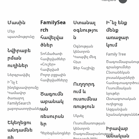
Մասին
FamilySea
Ստանալ
Ի՞նչ ենք
rch
օգնությու
մենք
Մեր
պատմությունը
հավելվա
ն
առաջար
ծներ
կում
Օգնության
Նվիրաբե
կենտրոն
Տոհմածառի
Family Tree
Կապվել մեզ
րման
հավելվածներ
Ծագումնաբանու
հետ
«Հուշեր»
ուղիներ
գրանցումներ
Ձեր հաշիվը
հավելված
Ընտանեկան
Ներգրավվել
Բոլոր բջջային
լուսանկարների
հավելվածները
Ի՞նչ է
համօգտագործու
Ուղղորդ
ինդեքսավորումը
Ուսումնական
ում և
Կամավոր
Ծագումն
նյութեր
ծառայող
ուսումնա
Հետազոտական
աբանակ
FamilySearch
ուղեցույց
ռություն
ան
լաբորատորիաներ
Ազգանվան
նշանակությունն
ռեսուրսն
Սկսել
Եկեղեցու
եր
Ուսումնառության
Իրավաբ
կենտրոն
անդամնե
Գերեզմանոցներ
Ծագումնաբանության
անական
րի
Research Wiki