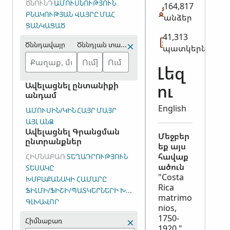
ԾՆՈՒՆԴ
ԱՄՈՒՍՆՈՒԹՅՈՒՆ
164,817
ԲՆԱԿՈՒԹՅԱՆ ՎԱՅՐԸ
ՄԱՀ
անձեր
ՑԱՆԿԱՑԱԾ
41,313
Ծննդավայր
Ծննդյան տարեթիվը (միջակայք)
պատկերներ
Լեզ
Ավելացնել ընտանիքի
ու
անդամ
English
ԱՄՈՒՍԻՆ/ԿԻՆ
ՀԱՅՐ
ՄԱՅՐ
ԱՅԼ ԱՆՁ
Ավելացնել Գրանցման
Մեջբեր
ընտրանքներ
եք այս
հավաք
ՀԻՄՆԱԲԱՌ
ՏԵՂԱԴՐՈՒԹՅՈՒՆ
ածուն
ՏԵՍԱԿԸ
"Costa
ԽՄԲԱՔԱՆԱԿԻ ՀԱՄԱՐԸ
Rica
ՖԻԼՄԻ/ՖԻՇԻ/ՊԱՏԿԵՐՆԵՐԻ ԽՄԲԻ ՀԱՄԱՐԸ (DGS)
matrimo
ԳԼԽԱՎՈՐ
nios,
1750-
Հիմնաբառ
1920."