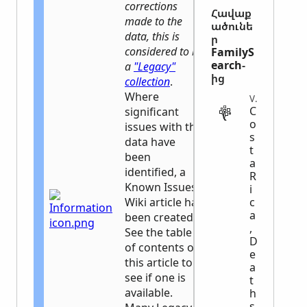
corrections
Հավաք
made to the
ածունե
data, this is
ր
considered to be
FamilyS
earch-
a
"Legacy"
ից
collection
.
Where
VITAL
C
significant
o
issues with the
s
data have
t
been
a
identified, a
R
Known Issues
i
Wiki article has
c
a
been created.
,
See the table
D
of contents of
e
this article to
a
see if one is
t
available.
h
s