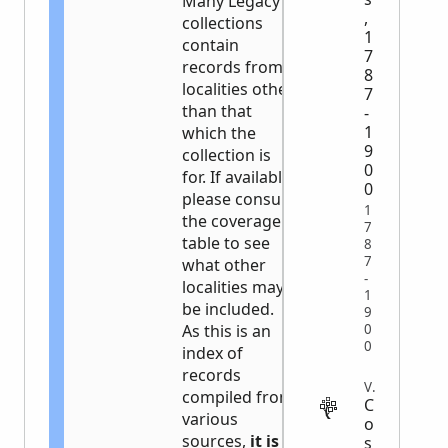
Many Legacy
,
collections
1
contain
7
records from
8
localities other
7
than that
-
1
which the
9
collection is
0
for. If available,
0
please consult
1
the coverage
7
table to see
8
7
what other
-
localities may
1
be included.
9
0
As this is an
0
index of
records
VITAL
compiled from
C
various
o
sources,
it is
s