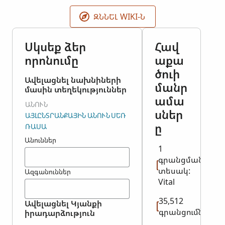
mayoría de los registros, sin embargo, algunos
registros pueden corresponder a años anteriores o
ԶՆՆԵԼ WIKI-Ն
posteriores a los indicados. Esta colección no incluye
imágenes de los registros originales.
Սկսեք ձեր
Հավ
որոնումը
աքա
ծուի
Ավելացնել նախնիների
մանր
մասին տեղեկություններ
ամա
ԱՆՈՒՆ
սներ
ԱՅԼԸՆՏՐԱՆՔԱՅԻՆ ԱՆՈՒՆ
ՍԵՌ
ը
ՌԱՍԱ
Անուններ
1
գրանցման
տեսակ:
Ազգանուններ
Vital
35,512
Ավելացնել Կյանքի
գրանցումներ
իրադարձություն