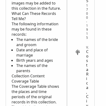
5
images may be added to
1
this collection in the future.
7
What Can These Records
0
0
Tell Me?
-
The following information
1
may be found in these
9
1
records:
5
The names of the bride
and groom
VITAL
Date and place of
C
marriage
o
Birth years and ages
s
t
The names of the
a
parents
R
Collection Content
i
Coverage Table
c
The Coverage Table shows
a
the places and time
,
C
periods of the original
i
records in this collection.
v