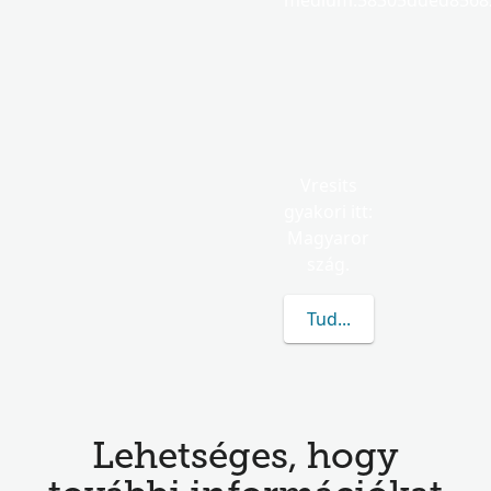
medium.58305dded85682
Vresits
gyakori itt:
Magyaror
szág.
Tudj meg többet a(z) V
Lehetséges, hogy