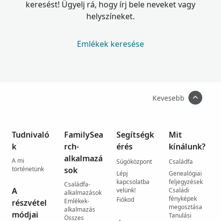
keresést! Ügyelj rá, hogy írj bele neveket vagy
helyszíneket.
Emlékek keresése
Kevesebb
Tudnivaló
FamilySea
Segítségk
Mit
k
rch-
érés
kínálunk?
alkalmazá
A mi
Súgóközpont
Családfa
történetünk
sok
Lépj
Genealógiai
kapcsolatba
feljegyzések
Családfa-
A
velünk!
Családi
alkalmazások
fényképek
Fiókod
Emlékek-
részvétel
megosztása
alkalmazás
módjai
Tanulási
Összes