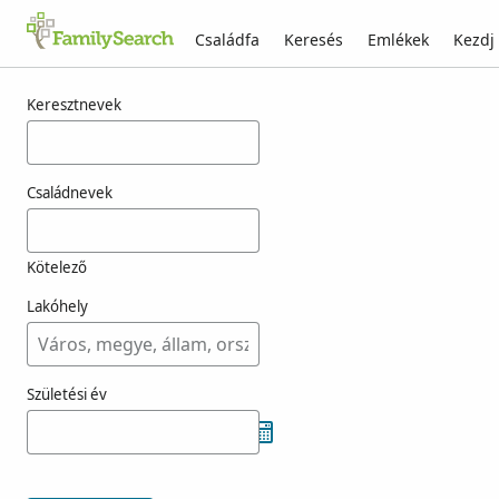
Családfa
Keresés
Emlékek
Kezdj
Találatok rá: vresits
Keresztnevek
Családnevek
Kötelező
Lakóhely
Születési év