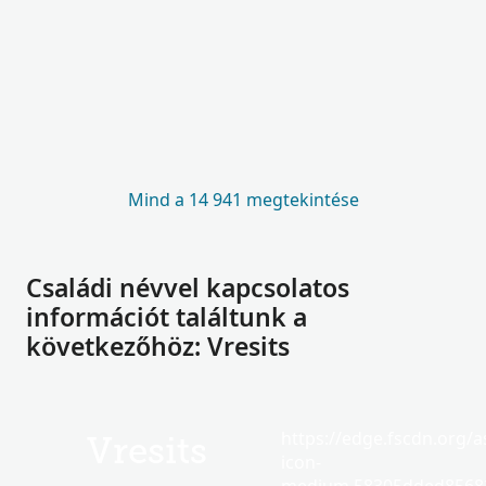
Mind a 14 941 megtekintése
Családi névvel kapcsolatos
információt találtunk a
következőhöz: Vresits
https://edge.fscdn.org/as
Vresits
icon-