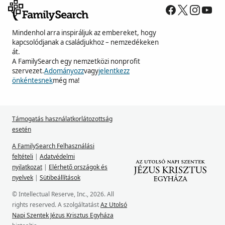
Mindenhol arra inspiráljuk az embereket, hogy
kapcsolódjanak a családjukhoz – nemzedékeken
át.
A FamilySearch egy nemzetközi nonprofit
szervezet.
Adományozz
vagy
jelentkezz
önkéntesnek
még ma!
Támogatás használatkorlátozottság
esetén
A FamilySearch Felhasználási
feltételi
|
Adatvédelmi
nyilatkozat
|
Elérhető országok és
nyelvek
|
Sütibeállítások
© Intellectual Reserve, Inc., 2026. All
rights reserved. A szolgáltatást
Az Utolsó
Napi Szentek Jézus Krisztus Egyháza