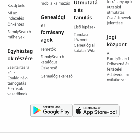
Útmutatá
forrásanyagok
mobilalkalmazás
Kezdj bele
Kutatási
s és
útmutatás
Mi az
Genealógi
tanulás
Családi nevek
indexelés
jelentése
ai
Önkéntes
Első lépések
forrásany
FamilySearch-
Tanulási
Jogi
műhelyek
agok
központ
központ
Genealógiai
Temetők
Egyháztag
kutatás Wiki
A
FamilySearch-
ok részére
FamilySearch
katalógus
Felhasználási
Szertartásra
Őskereső
feltételei
kész
Adatvédelmi
Genealógiakereső
Családinév-
nyilatkozat
támogatás
Források
vezetőknek