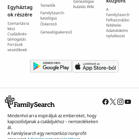
központ
Genealógiai
Temetők
Egyháztag
kutatás Wiki
A
FamilySearch-
ok részére
FamilySearch
katalógus
Felhasználási
Szertartásra
Őskereső
feltételei
kész
Adatvédelmi
Genealógiakereső
Családinév-
nyilatkozat
támogatás
Források
vezetőknek
Mindenhol arra inspiráljuk az embereket, hogy
kapcsolódjanak a családjukhoz – nemzedékeken
át.
A FamilySearch egy nemzetközi nonprofit