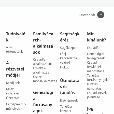
Kevesebb
Tudnivaló
FamilySea
Segítségk
Mit
k
rch-
érés
kínálunk?
alkalmazá
A mi
Súgóközpont
Családfa
történetünk
sok
Lépj
Genealógiai
kapcsolatba
feljegyzések
Családfa-
A
velünk!
Családi
alkalmazások
fényképek
Fiókod
Emlékek-
részvétel
megosztása
alkalmazás
módjai
Tanulási
Összes
Útmutatá
forrásanyagok
mobilalkalmazás
Kezdj bele
Kutatási
s és
útmutatás
Mi az
Genealógi
tanulás
Családi nevek
indexelés
jelentése
ai
Önkéntes
Első lépések
forrásany
FamilySearch-
Tanulási
Jogi
műhelyek
agok
központ