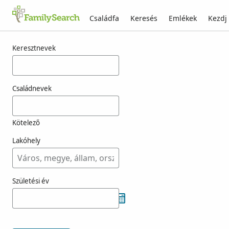
Családfa
Keresés
Emlékek
Kezdj
Találatok rá: tamiseur
Keresztnevek
Családnevek
Kötelező
Lakóhely
Születési év