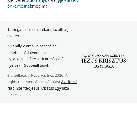
szervezet.
Adományozz
vagy
jelentkezz
önkéntesnek
még ma!
Támogatás használatkorlátozottság
esetén
A FamilySearch Felhasználási
feltételi
|
Adatvédelmi
nyilatkozat
|
Elérhető országok és
nyelvek
|
Sütibeállítások
© Intellectual Reserve, Inc., 2026. All
rights reserved. A szolgáltatást
Az Utolsó
Napi Szentek Jézus Krisztus Egyháza
biztosítja