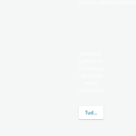
medium.58305dded85682
Tamiseur
gyakori itt:
Franciaors
zág és egy
másik
országban
.
Tudj meg többet a(z) 