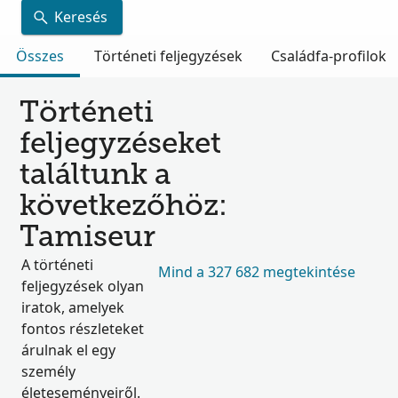
Keresés
Összes
Történeti feljegyzések
Családfa-profilok
Történeti
feljegyzéseket
találtunk a
következőhöz:
Tamiseur
A történeti
Mind a 327 682 megtekintése
feljegyzések olyan
iratok, amelyek
fontos részleteket
árulnak el egy
személy
életeseményeiről.