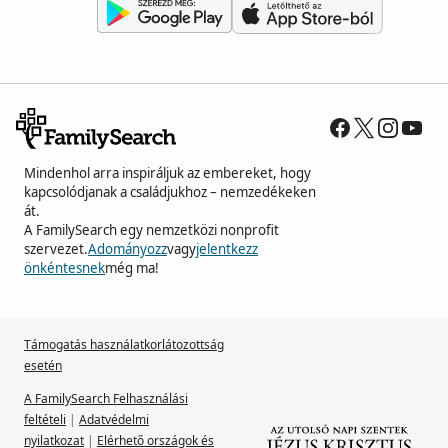
Mindenhol arra inspiráljuk az embereket, hogy
kapcsolódjanak a családjukhoz – nemzedékeken
át.
A FamilySearch egy nemzetközi nonprofit
szervezet.
Adományozz
vagy
jelentkezz
önkéntesnek
még ma!
Támogatás használatkorlátozottság
esetén
A FamilySearch Felhasználási
feltételi
|
Adatvédelmi
nyilatkozat
|
Elérhető országok és