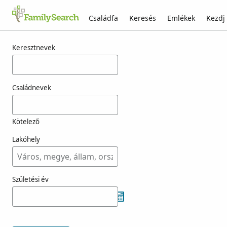
Családfa
Keresés
Emlékek
Kezdj
Találatok rá: purunen
Keresztnevek
Családnevek
Kötelező
Lakóhely
Születési év