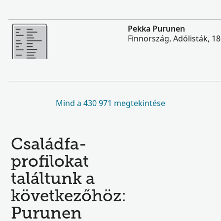
Több
Pekka Purunen
Finnország, Adólisták, 1
Mind a 430 971 megtekintése
Családfa-
profilokat
találtunk a
következőhöz:
Purunen