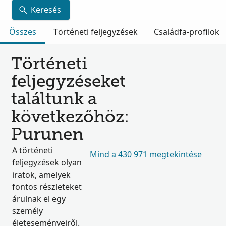
Keresés
Összes
Történeti feljegyzések
Családfa-profilok
Történeti
feljegyzéseket
találtunk a
következőhöz:
Purunen
A történeti
Mind a 430 971 megtekintése
feljegyzések olyan
iratok, amelyek
fontos részleteket
árulnak el egy
személy
életeseményeiről.