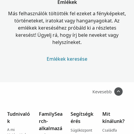
Emlékek
Más felhasználók töltötték fel ezeket a fényképeket,
történeteket, iratokat vagy hanganyagokat. Az
emlékek kereséséhez próbáld ki a részletes
keresést! Ügyelj rá, hogy írj bele neveket vagy
helyszíneket.
Emlékek keresése
Kevesebb
Tudnivaló
FamilySea
Segítségk
Mit
k
rch-
érés
kínálunk?
alkalmazá
A mi
Súgóközpont
Családfa