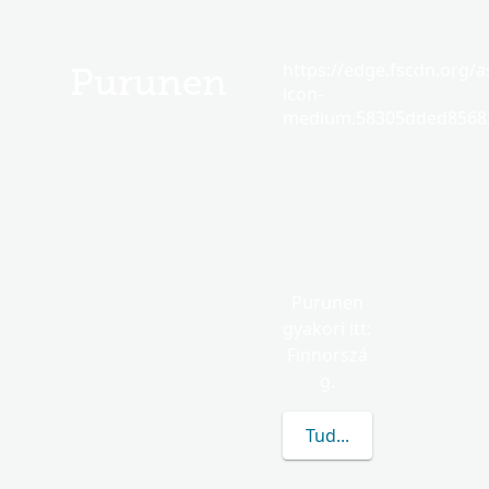
https://edge.fscdn.org/as
Purunen
icon-
medium.58305dded85682
Purunen
gyakori itt:
Finnorszá
g.
Tudj meg többet a(z) 