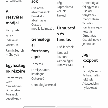
történetünk
sok
Lépj
Genealógiai
kapcsolatba
feljegyzések
Családfa-
A
velünk!
Családi
alkalmazások
fényképek
Fiókod
Emlékek-
részvétel
megosztása
alkalmazás
módjai
Tanulási
Összes
Útmutatá
forrásanyagok
mobilalkalmazás
Kezdj bele
Kutatási
s és
útmutatás
Mi az
Genealógi
tanulás
Családi nevek
indexelés
jelentése
ai
Önkéntes
Első lépések
forrásany
FamilySearch-
Tanulási
Jogi
műhelyek
agok
központ
központ
Genealógiai
Temetők
Egyháztag
kutatás Wiki
A
FamilySearch-
ok részére
FamilySearch
katalógus
Felhasználási
Szertartásra
Őskereső
feltételei
kész
Adatvédelmi
Genealógiakereső
Családinév-
nyilatkozat
támogatás
Források
vezetőknek