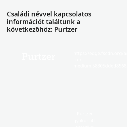
Családi névvel kapcsolatos
információt találtunk a
következőhöz: Purtzer
https://edge.fscdn.org/as
Purtzer
icon-
medium.58305dded85682
Purtzer
gyakori itt: