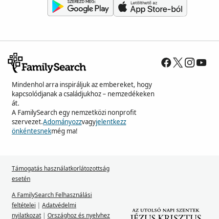
Mindenhol arra inspiráljuk az embereket, hogy
kapcsolódjanak a családjukhoz – nemzedékeken
át.
A FamilySearch egy nemzetközi nonprofit
szervezet.
Adományozz
vagy
jelentkezz
önkéntesnek
még ma!
Támogatás használatkorlátozottság
esetén
A FamilySearch Felhasználási
feltételei
|
Adatvédelmi
nyilatkozat
|
Országhoz és nyelvhez