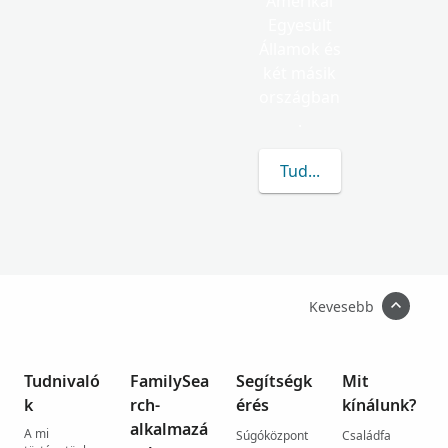
Amerikai
Egyesült
Államok és
két másik
országban
.
Tudj meg többet a(z) P
Kevesebb
Tudnivaló
FamilySea
Segítségk
Mit
k
rch-
érés
kínálunk?
alkalmazá
A mi
Súgóközpont
Családfa