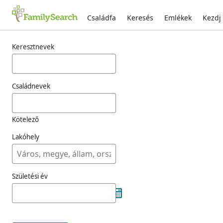
Családfa
Keresés
Emlékek
Kezdj
Találatok rá: purtzer
Keresztnevek
Családnevek
Kötelező
Lakóhely
Születési év