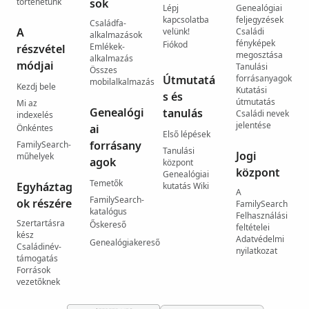
történetünk
sok
Lépj
Genealógiai
kapcsolatba
feljegyzések
Családfa-
A
velünk!
Családi
alkalmazások
fényképek
Fiókod
Emlékek-
részvétel
megosztása
alkalmazás
módjai
Tanulási
Összes
Útmutatá
forrásanyagok
mobilalkalmazás
Kezdj bele
Kutatási
s és
útmutatás
Mi az
Genealógi
tanulás
Családi nevek
indexelés
jelentése
ai
Önkéntes
Első lépések
forrásany
FamilySearch-
Tanulási
Jogi
műhelyek
agok
központ
központ
Genealógiai
Temetők
Egyháztag
kutatás Wiki
A
FamilySearch-
ok részére
FamilySearch
katalógus
Felhasználási
Szertartásra
Őskereső
feltételei
kész
Adatvédelmi
Genealógiakereső
Családinév-
nyilatkozat
támogatás
Források
vezetőknek