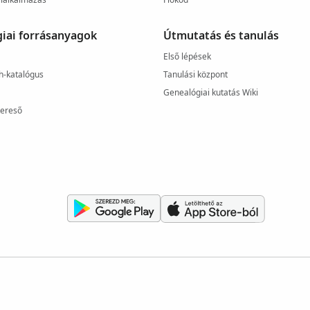
iai forrásanyagok
Útmutatás és tanulás
Első lépések
h-katalógus
Tanulási központ
Genealógiai kutatás Wiki
kereső