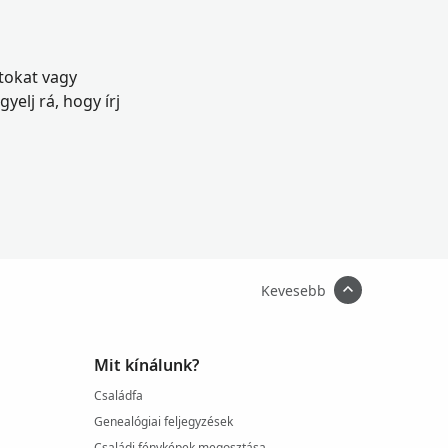
atokat vagy
elj rá, hogy írj
Kevesebb
Mit kínálunk?
Családfa
Genealógiai feljegyzések
Családi fényképek megosztása