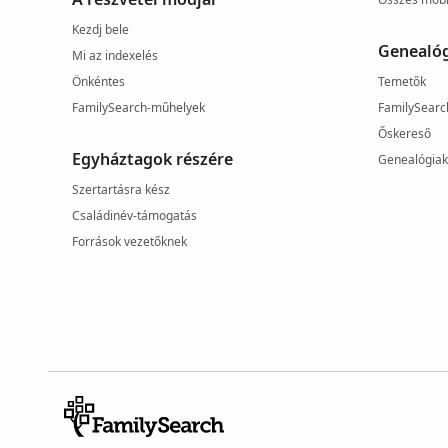
Kezdj bele
Genealóg
Mi az indexelés
Önkéntes
Temetők
FamilySearch-műhelyek
FamilySearc
Őskereső
Egyháztagok részére
Genealógia
Szertartásra kész
Családinév-támogatás
Források vezetőknek