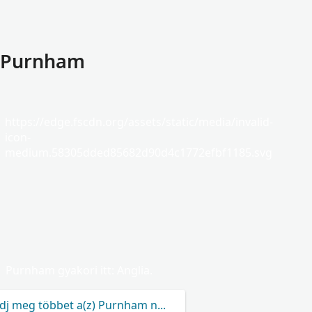
: Purnham
https://edge.fscdn.org/assets/static/media/invalid-
icon-
medium.58305dded85682d90d4c1772efbf1185.svg
Purnham gyakori itt: Anglia.
dj meg többet a(z) Purnham névről.