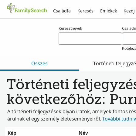
Családfa
Keresés
Emlékek
Kezdj
Találatok rá: purnham
Keresztnevek
Család
Kötelez
Összes
Történeti feljegyz
Történeti feljegyzé
következőhöz: Pu
A történeti feljegyzések olyan iratok, amelyek fontos ré
árulnak el egy személy életeseményeiről.
További tudni
Kép
Név