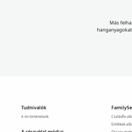
Más felhas
hanganyagokat. 
Tudnivalók
FamilySe
A mi történetünk
Családfa-al
Emlékek-alk
A részvétel módjai
Összes mobi