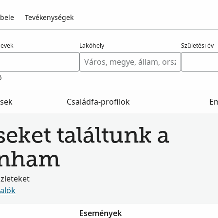
 bele
Tevékenységek
nevek
Lakóhely
Születési év
ő
ések
Családfa-profilok
E
seket találtunk a
rnham
szleteket
valók
Események