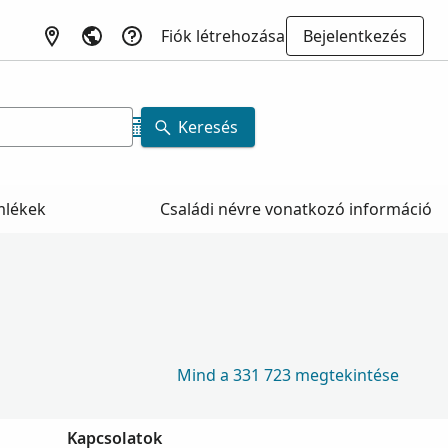
Fiók létrehozása
Bejelentkezés
Keresés
mlékek
Családi névre vonatkozó információ
Mind a 331 723 megtekintése
Kapcsolatok