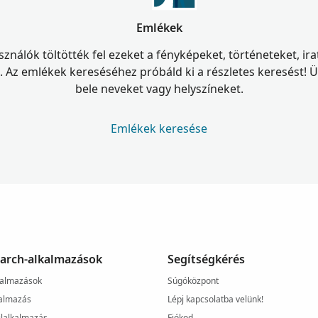
Emlékek
ználók töltötték fel ezeket a fényképeket, történeteket, ir
Az emlékek kereséséhez próbáld ki a részletes keresést! Ügy
bele neveket vagy helyszíneket.
Emlékek keresése
arch-alkalmazások
Segítségkérés
kalmazások
Súgóközpont
almazás
Lépj kapcsolatba velünk!
lalkalmazás
Fiókod