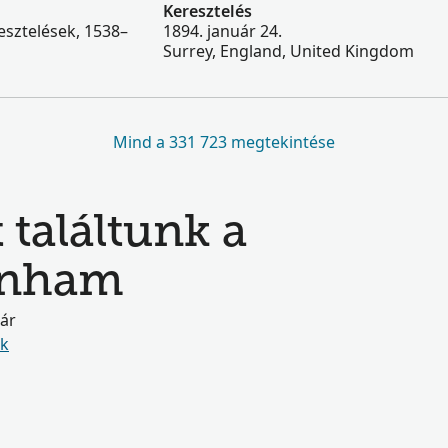
Keresztelés
esztelések, 1538–
1894. január 24.
Surrey, England, United Kingdom
Mind a 331 723 megtekintése
 találtunk a
rnham
már
ók