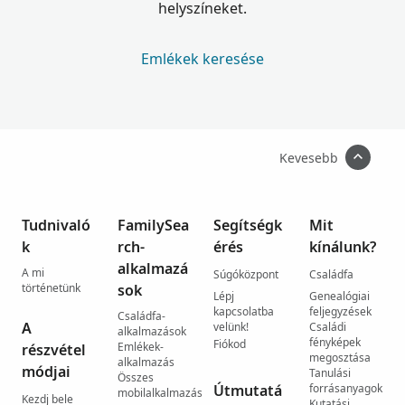
helyszíneket.
Emlékek keresése
Kevesebb
Tudnivaló
FamilySea
Segítségk
Mit
k
rch-
érés
kínálunk?
alkalmazá
A mi
Súgóközpont
Családfa
történetünk
sok
Lépj
Genealógiai
kapcsolatba
feljegyzések
Családfa-
A
velünk!
Családi
alkalmazások
fényképek
Fiókod
Emlékek-
részvétel
megosztása
alkalmazás
módjai
Tanulási
Összes
Útmutatá
forrásanyagok
mobilalkalmazás
Kezdj bele
Kutatási