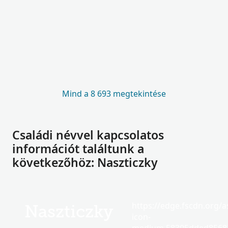
Mind a 8 693 megtekintése
Családi névvel kapcsolatos
információt találtunk a
következőhöz: Naszticzky
https://edge.fscdn.org/as
Naszticzky
icon-