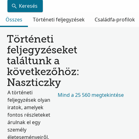
Keresés
Összes
Történeti feljegyzések
Családfa-profilok
Történeti
feljegyzéseket
találtunk a
következőhöz:
Naszticzky
A történeti
Mind a 25 560 megtekintése
feljegyzések olyan
iratok, amelyek
fontos részleteket
árulnak el egy
személy
életeseményeiről.