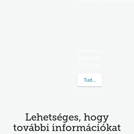
medium.58305dded85682
Naszticzky
gyakori itt:
Szlovákia.
Tudj meg többet a(z) N
Lehetséges, hogy
további információkat