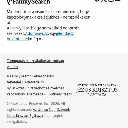
Mindenhol arra inspiráljuk az embereket, hogy
kapcsolódjanak a családjukhoz – nemzedékeken
át.
A FamilySearch egy nemzetközi nonprofit
szervezet.
Adományozz
vagy
jelentkezz
önkéntesnek
még ma!
Támogatás használatkorlátozottság
esetén
A FamilySearch Felhasználási
feltételei
|
Adatvédelmi
nyilatkozat
|
Országhoz és nyelvhez
kapcsolódó lehetőségek
|
Sütibeállítások
© Intellectual Reserve, Inc., 2026. All
rights reserved.
Az Utolsó Napi Szentek
Jézus Krisztus Egyháza
által nyújtott
szolgáltatás.