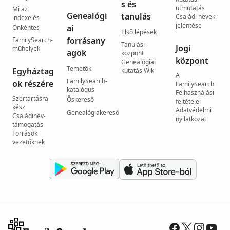
s és
útmutatás
Mi az
Genealógi
tanulás
Családi nevek
indexelés
jelentése
ai
Önkéntes
Első lépések
forrásany
FamilySearch-
Tanulási
Jogi
műhelyek
agok
központ
központ
Genealógiai
Temetők
Egyháztag
kutatás Wiki
A
FamilySearch-
ok részére
FamilySearch
katalógus
Felhasználási
Szertartásra
Őskereső
feltételei
kész
Adatvédelmi
Genealógiakereső
Családinév-
nyilatkozat
támogatás
Források
vezetőknek