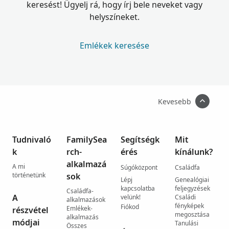
keresést! Ügyelj rá, hogy írj bele neveket vagy
helyszíneket.
Emlékek keresése
Kevesebb
Tudnivaló
FamilySea
Segítségk
Mit
k
rch-
érés
kínálunk?
alkalmazá
A mi
Súgóközpont
Családfa
történetünk
sok
Lépj
Genealógiai
kapcsolatba
feljegyzések
Családfa-
A
velünk!
Családi
alkalmazások
fényképek
Fiókod
Emlékek-
részvétel
megosztása
alkalmazás
módjai
Tanulási
Összes