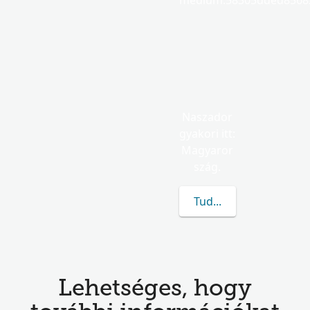
medium.58305dded85682
Naszador
gyakori itt:
Magyaror
szág.
Tudj meg többet a(z) 
Lehetséges, hogy