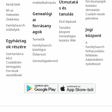
Útmutatá
forrásanyagok
mobilalkalmazás
Kezdj bele
Kutatási
s és
útmutatás
Mi az
Genealógi
tanulás
Családi nevek
indexelés
jelentése
ai
Önkéntes
Első lépések
forrásany
FamilySearch-
Tanulási
Jogi
műhelyek
agok
központ
központ
Genealógiai
Temetők
Egyháztag
kutatás Wiki
A
FamilySearch-
ok részére
FamilySearch
katalógus
Felhasználási
Szertartásra
Őskereső
feltételei
kész
Adatvédelmi
Genealógiakereső
Családinév-
nyilatkozat
támogatás
Források
vezetőknek