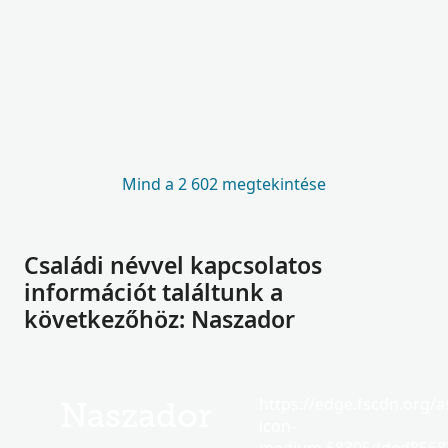
Mind a 2 602 megtekintése
Családi névvel kapcsolatos
információt találtunk a
következőhöz: Naszador
https://edge.fscdn.org/as
Naszador
icon-