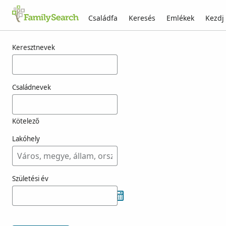
Családfa
Keresés
Emlékek
Kezdj
Találatok rá: naszador
Keresztnevek
Családnevek
Kötelező
Lakóhely
Születési év