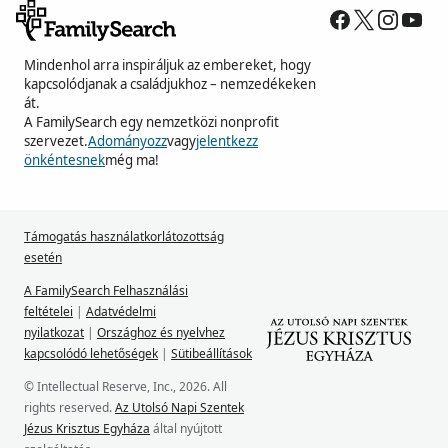
Mindenhol arra inspiráljuk az embereket, hogy
kapcsolódjanak a családjukhoz – nemzedékeken
át.
A FamilySearch egy nemzetközi nonprofit
szervezet.
Adományozz
vagy
jelentkezz
önkéntesnek
még ma!
Támogatás használatkorlátozottság
esetén
A FamilySearch Felhasználási
feltételei
|
Adatvédelmi
nyilatkozat
|
Országhoz és nyelvhez
kapcsolódó lehetőségek
|
Sütibeállítások
© Intellectual Reserve, Inc., 2026. All
rights reserved.
Az Utolsó Napi Szentek
Jézus Krisztus Egyháza
által nyújtott