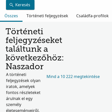
Keresés
Összes
Történeti feljegyzések
Családfa-profilok
Történeti
feljegyzéseket
találtunk a
következőhöz:
Naszador
A történeti
Mind a 10 222 megtekintése
feljegyzések olyan
iratok, amelyek
fontos részleteket
árulnak el egy
személy
életeseményeiről.